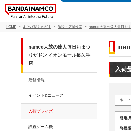
HOME
あそび場をさがす
施設・店舗検索
namco太鼓の達人毎日お
n
namco太鼓の達人毎日おまつ
りだドン イオンモール長久手
店
入荷
店舗情報
イベント&ニュース
入荷プライズ
登場
設置ゲーム機
登場