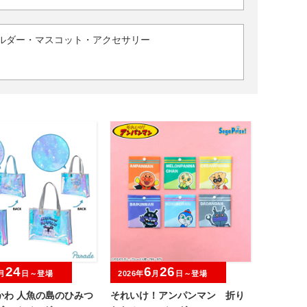
ルダー・マスコット・アクセサリー
24
6
26
月
日～登場
2026年
月
日～登場
かわ 人魚の島のひみつ
それいけ！アンパンマン 折り