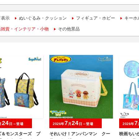
て表示
ぬいぐるみ・クッション
フィギュア・ホビー
キーホ
活雑貨・インテリア・小物
その他景品
24
7
24
7
月
日～登場
2026年
月
日～登場
2026年
ズ＆モンスターズ プ
それいけ！アンパンマン クー
映画ちい