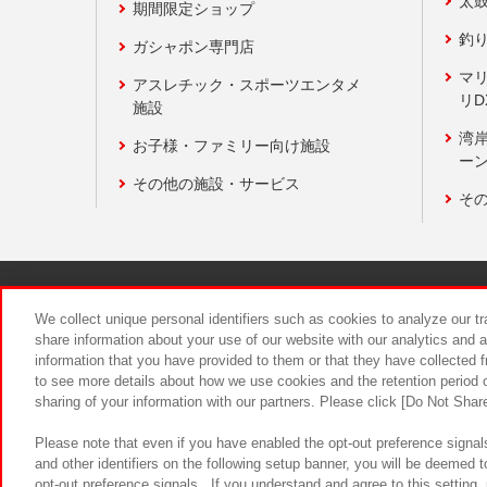
太
期間限定ショップ
釣
ガシャポン専門店
マ
アスレチック・スポーツエンタメ
リD
施設
湾
お子様・ファミリー向け施設
ーン
その他の施設・サービス
そ
関連会社
サステナビリティ
We collect unique personal identifiers such as cookies to analyze our t
share information about your use of our website with our analytics and 
information that you have provided to them or that they have collected f
食品のご提
to see more details about how we use cookies and the retention period o
sharing of your information with our partners. Please click [Do Not Shar
Please note that even if you have enabled the opt-out preference signals
and other identifiers on the following setup banner, you will be deemed 
opt-out preference signals . If you understand and agree to this setting