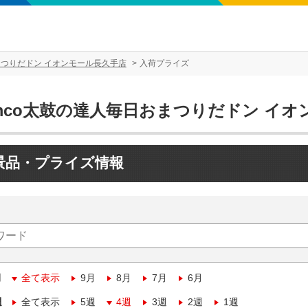
まつりだドン イオンモール長久手店
入荷プライズ
amco太鼓の達人毎日おまつりだドン イ
景品・プライズ情報
月
全て表示
9月
8月
7月
6月
週
全て表示
5週
4週
3週
2週
1週