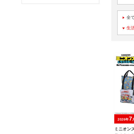
全
生
7
2026年
ミニオン