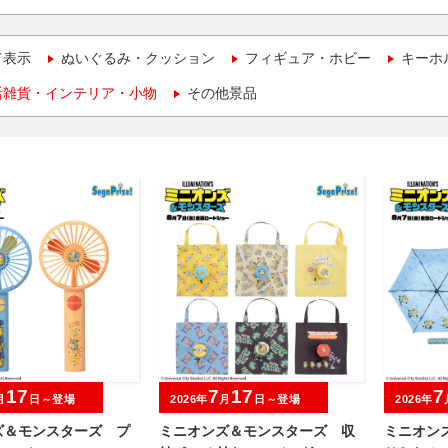
て表示
ぬいぐるみ・クッション
フィギュア・ホビー
キーホ
活雑貨・インテリア・小物
その他景品
17
7
17
7
月
日～登場
2026年
月
日～登場
2026年
ズ＆モンスターズ プ
ミニオンズ＆モンスターズ 収
ミニオン