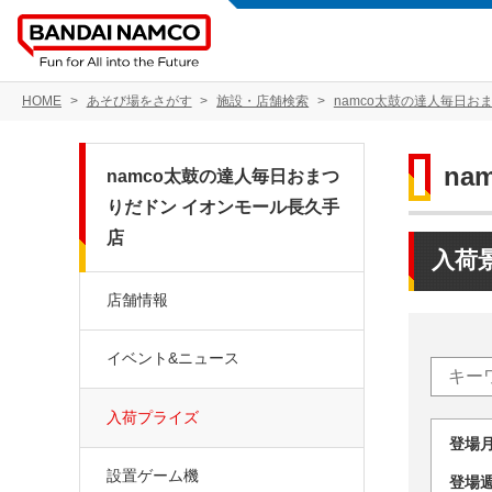
HOME
あそび場をさがす
施設・店舗検索
namco太鼓の達人毎日お
n
namco太鼓の達人毎日おまつ
りだドン イオンモール長久手
店
入荷
店舗情報
イベント&ニュース
入荷プライズ
登場
設置ゲーム機
登場