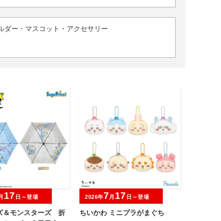
ルダー・マスコット・アクセサリー
17
7
17
月
日～登場
2026年
月
日～登場
ズ＆モンスターズ 折
ちいかわ ミニプラがまぐち