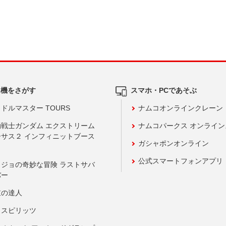
ム機をさがす
スマホ・PCであそぶ
ドルマスター TOURS
ナムコオンラインクレーン
動戦士ガンダム エクストリーム
ナムコパークス オンライ
ーサス２ インフィニットブース
ガシャポンオンライン
公式スマートフォンアプリ
ョジョの奇妙な冒険 ラストサバ
バー
鼓の達人
りスピリッツ