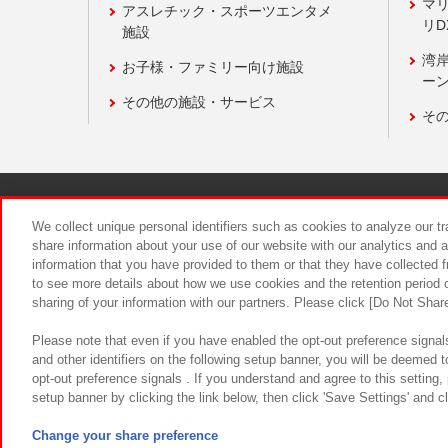
マ
アスレチック・スポーツエンタメ
リD
施設
湾
お子様・ファミリー向け施設
ーン
その他の施設・サービス
そ
関連会社
サステナビリティ
We collect unique personal identifiers such as cookies to analyze our t
share information about your use of our website with our analytics and 
information that you have provided to them or that they have collected f
食品のご提
to see more details about how we use cookies and the retention period o
sharing of your information with our partners. Please click [Do Not Shar
Please note that even if you have enabled the opt-out preference signals
and other identifiers on the following setup banner, you will be deemed 
opt-out preference signals . If you understand and agree to this setting
setup banner by clicking the link below, then click 'Save Settings' and c
©Bandai Namco Amusement Inc.
©Ba
Change your share preference