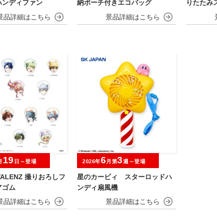
ハンディファン
納ポーチ付きエコバッグ
りたたみ
19
6
3
月
日～登場
2026年
月第
週～登場
IVALENZ 撮りおろしフ
星のカービィ スターロッドハ
アゴム
ンディ扇風機