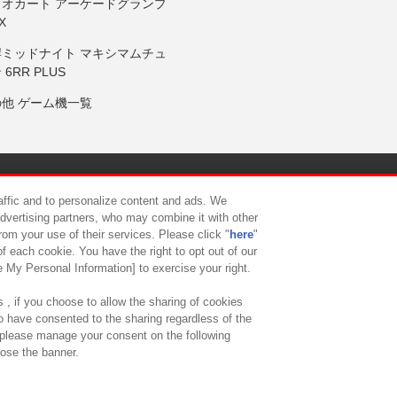
リオカート アーケードグランプ
X
岸ミッドナイト マキシマムチュ
 6RR PLUS
の他 ゲーム機一覧
サイトポリシー
プライバシーポリシー
ウェブアクセシビリティ方
raffic and to personalize content and ads. We
advertising partners, who may combine it with other
rom your use of their services. Please click "
here
"
供について
カスタマーハラスメント対応方針
よくあるご質問・
f each cookie. You have the right to opt out of our
e My Personal Information] to exercise your right.
 , if you choose to allow the sharing of cookies
to have consented to the sharing regardless of the
, please manage your consent on the following
lose the banner.
ndai Namco Amusement Lab Inc.
©Bandai Namco Experience Inc.
©HANAY