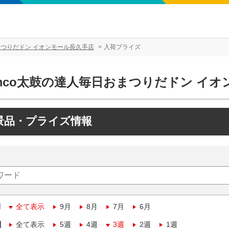
まつりだドン イオンモール長久手店
入荷プライズ
amco太鼓の達人毎日おまつりだドン イ
景品・プライズ情報
月
全て表示
9月
8月
7月
6月
週
全て表示
5週
4週
3週
2週
1週