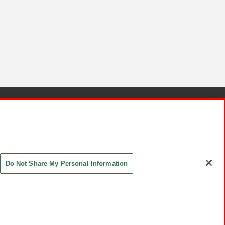
針と検証結果
お取引先さまとともに
お問い合わせ
Do Not Share My Personal Information
ASHIKI Co., Ltd. All Rights Reserved.