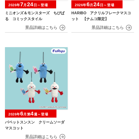
7
24
6
24
2026年
月
日～登場
2026年
月
日～登場
ミニオンズ＆モンスターズ ちびぱ
HARIBO アクリルフレークマスコ
る コミックスタイル
ット 【ナムコ限定】
6
4
2026年
月第
週～登場
パペットスンスン クリームソーダ
マスコット