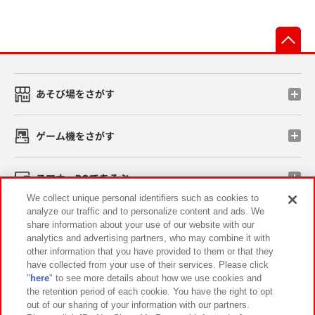
先
あそび場をさがす
ゲーム機をさがす
スマホ・PCであそぶ
We collect unique personal identifiers such as cookies to
analyze our traffic and to personalize content and ads. We
イベント・キャンペーン
share information about your use of our website with our
analytics and advertising partners, who may combine it with
other information that you have provided to them or that they
have collected from your use of their services. Please click
"
here
" to see more details about how we use cookies and
関連会社
サステナビリティ
サイトポリシー
the retention period of each cookie. You have the right to opt
out of our sharing of your information with our partners.
プライバシーポリシー
ウェブアクセシビリティ方針と検証結果