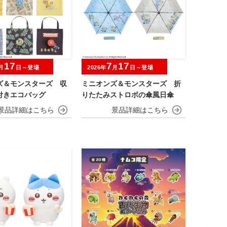
17
7
17
月
日～登場
2026年
月
日～登場
ズ＆モンスターズ 収
ミニオンズ＆モンスターズ 折
付きエコバッグ
りたたみストロボの傘風日傘