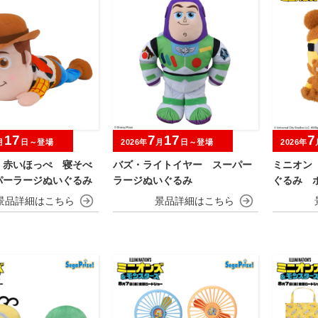
17
7
17
7
月
日～登場
2026年
月
日～登場
2026年
 赤いほっぺ 寝そべ
バズ・ライトイヤー スーパー
ミニオン
パーラージぬいぐるみ
ラージぬいぐるみ
ぐるみ 