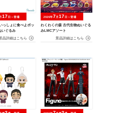
17
7
17
月
日～登場
2026年
月
日～登場
 いっしょに食べよポッ
わくわくの森 古代生物ぬいぐる
ぬいぐるみ
みLMCアソート
3
7
3