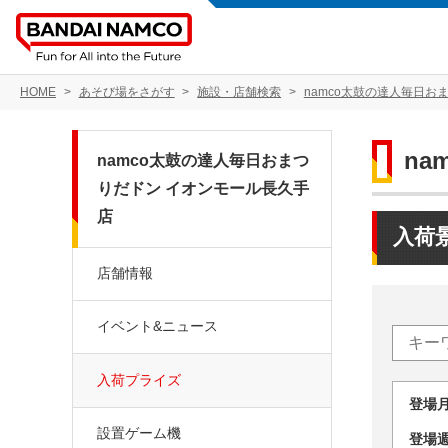
HOME
あそび場をさがす
施設・店舗検索
namco太鼓の達人毎日お
n
namco太鼓の達人毎日おまつ
りだドン イオンモール長久手
店
入荷
店舗情報
イベント&ニュース
入荷プライズ
登場
設置ゲーム機
登場