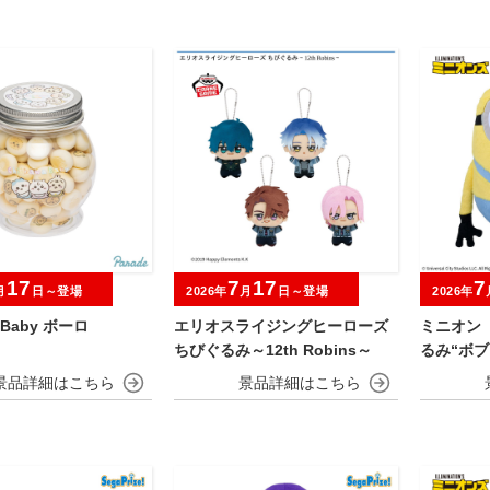
17
7
17
7
月
日～登場
2026年
月
日～登場
2026年
a Baby ボーロ
エリオスライジングヒーローズ
ミニオン
ちびぐるみ～12th Robins～
るみ“ボブ