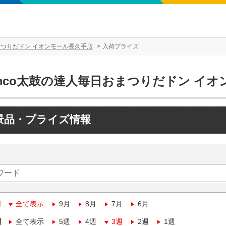
まつりだドン イオンモール長久手店
入荷プライズ
amco太鼓の達人毎日おまつりだドン イ
景品・プライズ情報
月
全て表示
9月
8月
7月
6月
週
全て表示
5週
4週
3週
2週
1週