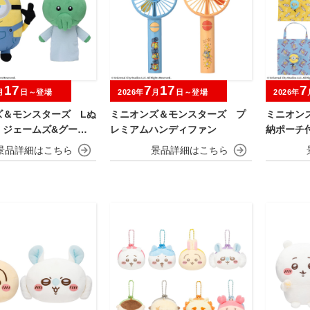
17
7
17
7
月
日～登場
2026年
月
日～登場
2026年
ズ＆モンスターズ Lぬ
ミニオンズ＆モンスターズ プ
ミニオン
 ジェームズ&グーミ
レミアムハンディファン
納ポーチ