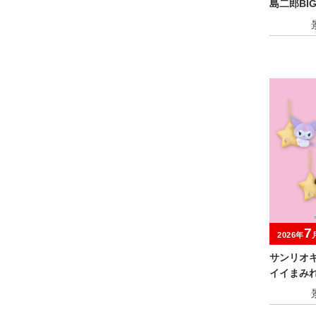
島二郎BI
7
2026年
サンリオ
イイまみれ
マスコッ