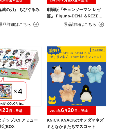
月第
週～登場
2026年
月第
週～登場
鬼滅の刃」 ちびぐるみ
劇場版『チェンソーマン レゼ
篇』 Figuno-DENJI＆REZE＆C
HAINSAW MAN＆BOMB-
23
6
20
月
日～登場
2026年
月
日～登場
じチップス9 アミュー
KNICK KNACKのオテダマネズ
定BOX
ミとなかまたちマスコット