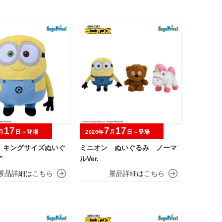
17
7
17
月
日～登場
2026年
月
日～登場
 キングサイズぬいぐ
ミニオン ぬいぐるみ ノーマ
”
ルVer.