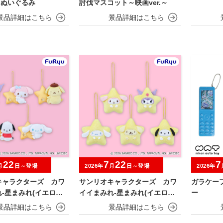
Gぬいぐるみ
討伐マスコット～映画ver.～
22
7
22
7
月
日～登場
2026年
月
日～登場
2026年
キャラクターズ カワ
サンリオキャラクターズ カワ
ガラケー
-星まみれ(イエロー)-
イイまみれ-星まみれ(イエロー)-
ー
ト
ミニマスコット