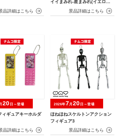
イイまみれ-星まみれ(イエロー)-
ぬいぐるみ
20
7
20
月
日～登場
2026年
月
日～登場
フィギュアキーホルダ
ほねほねスケルトンアクション
フィギュア3