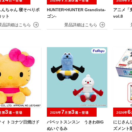
月
日～登場
2026年
月第
週～登場
2026年
しんちゃん 寝そべりポ
HUNTER×HUNTER Grandista-
アニメ「
コット
ゴン-
vol.8
3
7
3
6
月第
週～登場
2026年
月第
週～登場
2026年
ティ トコナツ日焼けド
パペットスンスン うきわBIG
にじさん
ぬいぐるみ
ズメント限