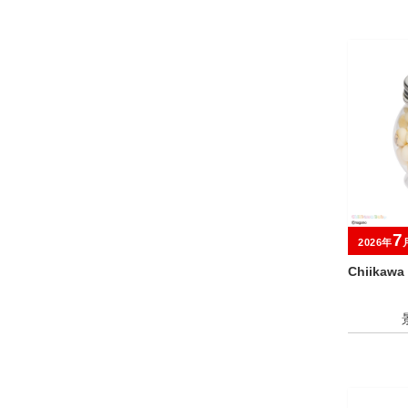
7
2026年
Chiikaw