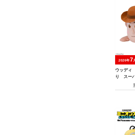
7
2026年
ウッディ
り スー