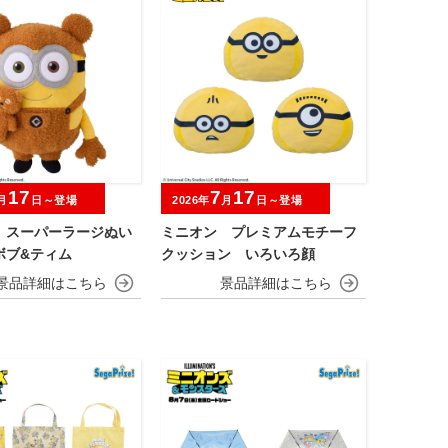
17
7
17
月
日～登場
2026年
月
日～登場
 スーパーラージぬい
ミニオン プレミアムモチーフ
ボブ&ティム
クッション いろいろ顔