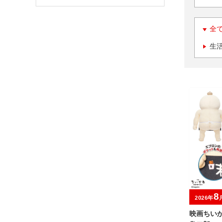
全
生
8
2026年
映画ちい