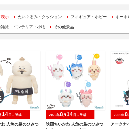
て表示
ぬいぐるみ・クッション
フィギュア・ホビー
キーホ
活雑貨・インテリア・小物
その他景品
14
8
14
8
月
日～登場
2026年
月
日～登場
2026年
かわ 人魚の島のひみつ
映画ちいかわ 人魚の島のひみつ
アークナイ