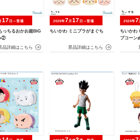
17
7
17
7
月
日～登場
2026年
月
日～登場
2026年
もっちるおかお超BIG
ちいかわ ミニプラがまぐち
ちいかわ
み②
プコーン
14
7
3
7