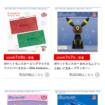
7
9
7
7
2026年
月
日～登場
2026年
月
日～登場
ポケットモンスター ビッグマイクロ
ポケットモンスター めちゃもふぐっ
ファイバータオル～30th Anniversar
とぬいぐるみ～ブラッキー～
y～