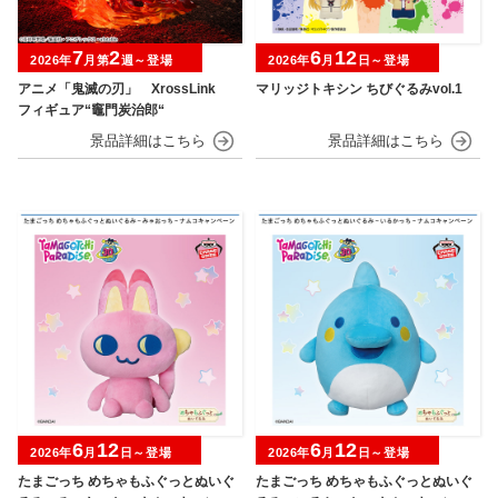
7
2
6
12
2026年
月第
週～登場
2026年
月
日～登場
アニメ「鬼滅の刃」 XrossLink
マリッジトキシン ちびぐるみvol.1
フィギュア“竈門炭治郎“
6
12
6
12
2026年
月
日～登場
2026年
月
日～登場
たまごっち めちゃもふぐっとぬいぐ
たまごっち めちゃもふぐっとぬいぐ