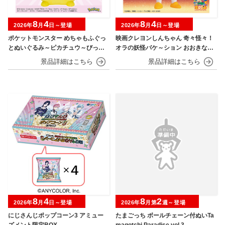
8
4
8
4
2026年
月
日～登場
2026年
月
日～登場
ポケットモンスター めちゃもふぐっ
映画クレヨンしんちゃん 奇々怪々！
とぬいぐるみ～ピカチュウ～びっく
オラの妖怪バケ～ション おおきなSO
りver.
FVIMATES～野原しんのすけ～
8
4
8
2
2026年
月
日～登場
2026年
月第
週～登場
にじさんじポップコーン3 アミュー
たまごっち ボールチェーン付ぬいTa
ズメント限定BOX
magotchi Paradise vol.3