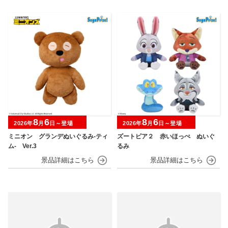
8
6
8
6
2026年
月
日～登場
2026年
月
日～登場
ミニオン グランデぬいぐるみ‐ティ
ズートピア２ 赤いほっぺ ぬいぐ
ム‐ Ver.3
るみ