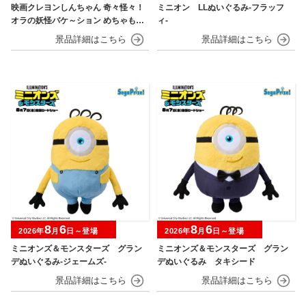
映画クレヨンしんちゃん 奇々怪々！
ミニオン LLぬいぐるみ‐フラッフ
オラの妖怪バケ～ション めちゃもふ
ィ‐
ぐっとぬいぐるみ～おすわりポーズ
のシロ～
8
6
8
6
2026年
月
日～登場
2026年
月
日～登場
ミニオンズ＆モンスターズ グラン
ミニオンズ＆モンスターズ グラン
デぬいぐるみ‐ジェームズ‐
デぬいぐるみ タキシード