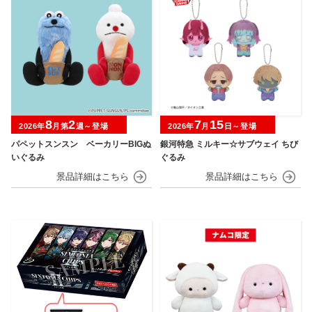
8
2
7
15
2026年
月第
週～登場
2026年
月
日～登場
パペットスンスン ベーカリーBIGぬ
銀河特急 ミルキー☆サブウェイ ちび
いぐるみ
ぐるみ