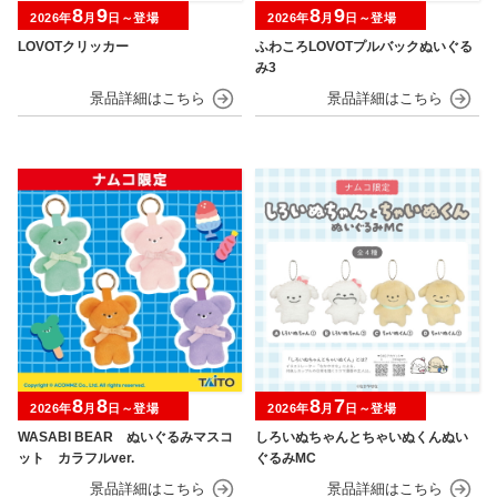
8
9
8
9
2026年
月
日～登場
2026年
月
日～登場
LOVOTクリッカー
ふわころLOVOTプルバックぬいぐる
み3
8
8
8
7
2026年
月
日～登場
2026年
月
日～登場
WASABI BEAR ぬいぐるみマスコ
しろいぬちゃんとちゃいぬくんぬい
ット カラフルver.
ぐるみMC