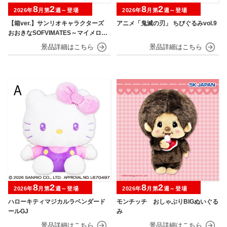
8
2
8
2
2026年
月第
週～登場
2026年
月第
週～登場
【箱ver.】サンリオキャラクターズ
アニメ「鬼滅の刃」 ちびぐるみvol.9
おおきなSOFVIMATES～マイメロデ
ィ マーメイドver. ～
8
2
8
2
2026年
月第
週～登場
2026年
月第
週～登場
ハローキティマジカルラベンダード
モンチッチ おしゃぶりBIGぬいぐる
ールGJ
み