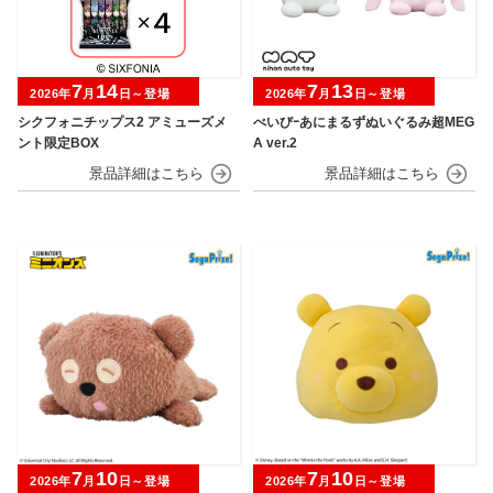
7
14
7
13
2026年
月
日～登場
2026年
月
日～登場
シクフォニチップス2 アミューズメ
べいびｰあにまるずぬいぐるみ超MEG
ント限定BOX
A ver.2
7
10
7
10
2026年
月
日～登場
2026年
月
日～登場