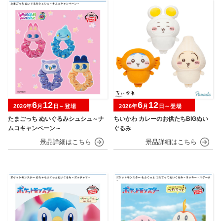
6
12
6
12
2026年
月
日～登場
2026年
月
日～登場
たまごっち ぬいぐるみシュシュ～ナ
ちいかわ カレーのお供たちBIGぬい
ムコキャンペーン～
ぐるみ