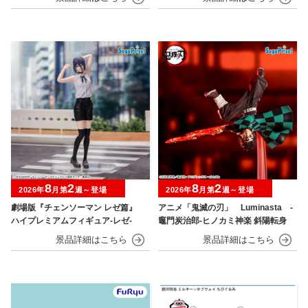
8
2
8
2
2026年
月第
週～登場
2026年
月第
週～登場
劇場版『チェンソーマン レゼ篇』
アニメ「鬼滅の刃」 Luminasta ‐
ハイプレミアムフィギュア‐レゼ‐
竈門炭治郎‐ヒノカミ神楽 斜陽転身