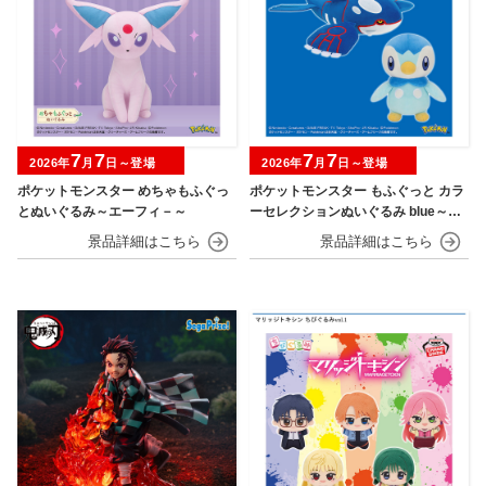
7
7
7
7
2026年
月
日～登場
2026年
月
日～登場
ポケットモンスター めちゃもふぐっ
ポケットモンスター もふぐっと カラ
とぬいぐるみ～エーフィ－～
ーセレクションぬいぐるみ blue～カ
イオーガ・ポッチャマ～