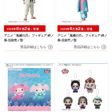
8
2
8
2
2026年
月第
週～登場
2026年
月第
週～登場
アニメ「鬼滅の刃」 フィギュア-絆ノ
アニメ「鬼滅の刃」 フィギュア-絆ノ
装-伍拾壱ノ型
装-伍拾弐ノ型