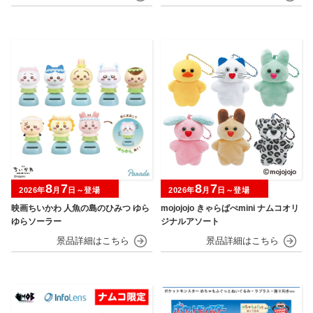
8
7
8
7
2026年
月
日～登場
2026年
月
日～登場
映画ちいかわ 人魚の島のひみつ ゆら
mojojojo きゃらぱぺmini ナムコオリ
ゆらソーラー
ジナルアソート