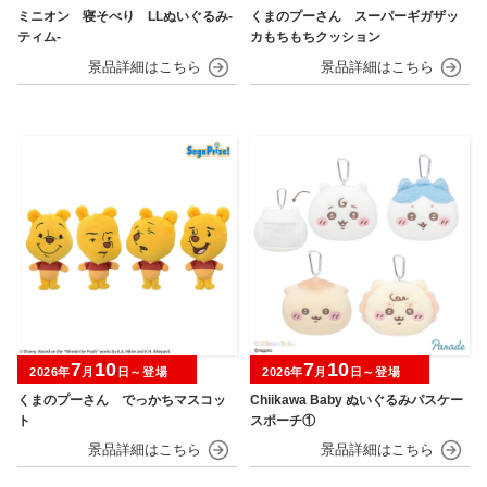
ミニオン 寝そべり LLぬいぐるみ‐
くまのプーさん スーパーギガザッ
ティム‐
カもちもちクッション
7
10
7
10
2026年
月
日～登場
2026年
月
日～登場
くまのプーさん でっかちマスコッ
Chiikawa Baby ぬいぐるみパスケー
ト
スポーチ①