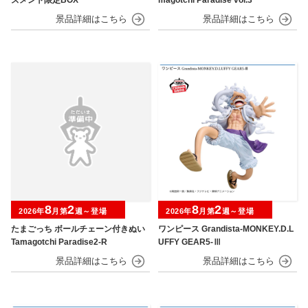
8
2
8
2
2026年
月第
週～登場
2026年
月第
週～登場
たまごっち ボールチェーン付きぬい
ワンピース Grandista-MONKEY.D.L
Tamagotchi Paradise2-R
UFFY GEAR5-Ⅲ