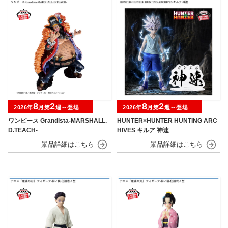
8
2
8
2
2026年
月第
週～登場
2026年
月第
週～登場
ワンピース Grandista-MARSHALL.
HUNTER×HUNTER HUNTING ARC
D.TEACH-
HIVES キルア 神速