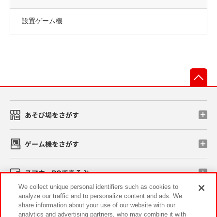
設置ゲーム機
先
あそび場をさがす
ゲーム機をさがす
スマホ・PCであそぶ
We collect unique personal identifiers such as cookies to
analyze our traffic and to personalize content and ads. We
イベント・キャンペーン
share information about your use of our website with our
analytics and advertising partners, who may combine it with