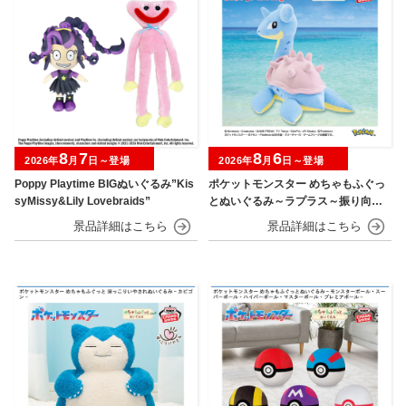
8
7
8
6
2026年
月
日～登場
2026年
月
日～登場
Poppy Playtime BIGぬいぐるみ”Kis
ポケットモンスター めちゃもふぐっ
syMissy&Lily Lovebraids”
とぬいぐるみ～ラプラス～振り向きv
er.