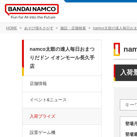
HOME
あそび場をさがす
施設・店舗検索
namco太鼓の達人毎日お
n
namco太鼓の達人毎日おまつ
りだドン イオンモール長久手
店
入荷
店舗情報
イベント&ニュース
入荷プライズ
登場
設置ゲーム機
登場