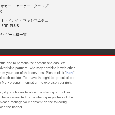
リオカート アーケードグランプ
X
岸ミッドナイト マキシマムチュ
 6RR PLUS
の他 ゲーム機一覧
サイトポリシー
プライバシーポリシー
ウェブアクセシビリティ方
raffic and to personalize content and ads. We
advertising partners, who may combine it with other
rom your use of their services. Please click "
here
"
供について
カスタマーハラスメント対応方針
よくあるご質問・
f each cookie. You have the right to opt out of our
e My Personal Information] to exercise your right.
 , if you choose to allow the sharing of cookies
to have consented to the sharing regardless of the
, please manage your consent on the following
lose the banner.
ndai Namco Amusement Lab Inc.
©Bandai Namco Experience Inc.
©HANAY