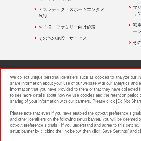
マ
アスレチック・スポーツエンタメ
リD
施設
湾
お子様・ファミリー向け施設
ーン
その他の施設・サービス
そ
関連会社
サステナビリティ
We collect unique personal identifiers such as cookies to analyze our t
share information about your use of our website with our analytics and 
information that you have provided to them or that they have collected f
食品のご提
to see more details about how we use cookies and the retention period o
sharing of your information with our partners. Please click [Do Not Shar
Please note that even if you have enabled the opt-out preference signals
and other identifiers on the following setup banner, you will be deemed 
opt-out preference signals . If you understand and agree to this setting
setup banner by clicking the link below, then click 'Save Settings' and c
©Bandai Namco Amusement Inc.
©Ba