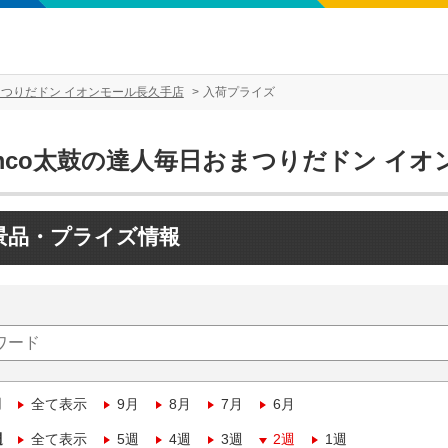
まつりだドン イオンモール長久手店
入荷プライズ
amco太鼓の達人毎日おまつりだドン イ
景品・プライズ情報
月
全て表示
9月
8月
7月
6月
週
全て表示
5週
4週
3週
2週
1週