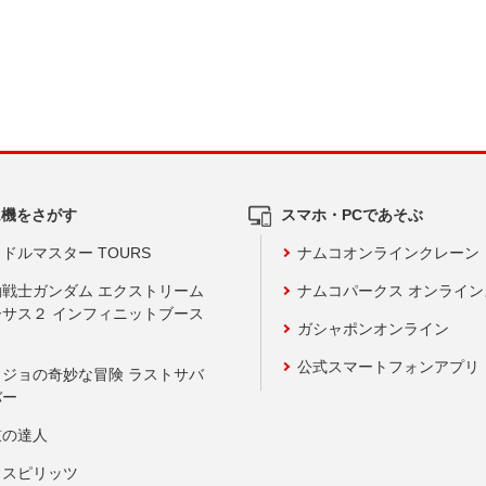
ム機をさがす
スマホ・PCであそぶ
ドルマスター TOURS
ナムコオンラインクレーン
動戦士ガンダム エクストリーム
ナムコパークス オンライ
ーサス２ インフィニットブース
ガシャポンオンライン
公式スマートフォンアプリ
ョジョの奇妙な冒険 ラストサバ
バー
鼓の達人
りスピリッツ