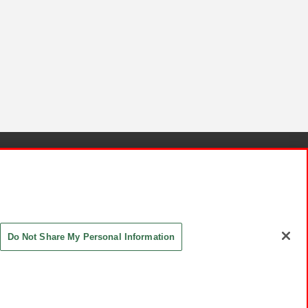
針と検証結果
お取引先さまとともに
お問い合わせ
Do Not Share My Personal Information
ASHIKI Co., Ltd. All Rights Reserved.