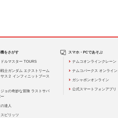
ム機をさがす
スマホ・PCであそぶ
ドルマスター TOURS
ナムコオンラインクレーン
動戦士ガンダム エクストリーム
ナムコパークス オンライ
ーサス２ インフィニットブース
ガシャポンオンライン
公式スマートフォンアプリ
ョジョの奇妙な冒険 ラストサバ
バー
鼓の達人
りスピリッツ