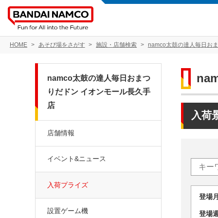
HOME
あそび場をさがす
施設・店舗検索
namco太鼓の達人毎日お
n
namco太鼓の達人毎日おまつ
りだドン イオンモール長久手
店
入荷
店舗情報
イベント&ニュース
入荷プライズ
登場
設置ゲーム機
登場