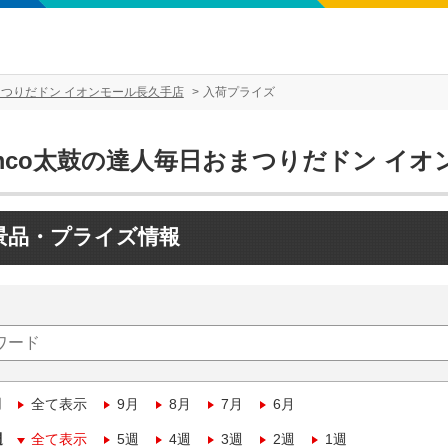
まつりだドン イオンモール長久手店
入荷プライズ
amco太鼓の達人毎日おまつりだドン イ
景品・プライズ情報
月
全て表示
9月
8月
7月
6月
週
全て表示
5週
4週
3週
2週
1週