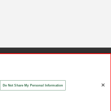
針と検証結果
お取引先さまとともに
お問い合わせ
Do Not Share My Personal Information
ASHIKI Co., Ltd. All Rights Reserved.