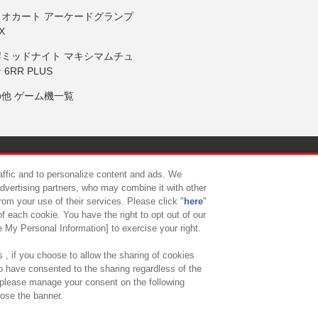
リオカート アーケードグランプ
X
岸ミッドナイト マキシマムチュ
 6RR PLUS
の他 ゲーム機一覧
サイトポリシー
プライバシーポリシー
ウェブアクセシビリティ方
raffic and to personalize content and ads. We
advertising partners, who may combine it with other
rom your use of their services. Please click "
here
"
供について
カスタマーハラスメント対応方針
よくあるご質問・
f each cookie. You have the right to opt out of our
e My Personal Information] to exercise your right.
 , if you choose to allow the sharing of cookies
to have consented to the sharing regardless of the
, please manage your consent on the following
lose the banner.
ndai Namco Amusement Lab Inc.
©Bandai Namco Experience Inc.
©HANAY