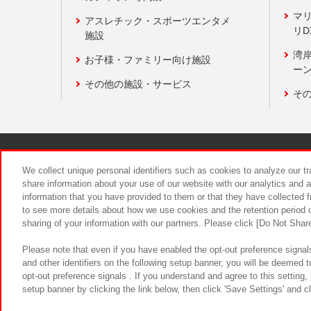
マ
アスレチック・スポーツエンタメ
リD
施設
湾
お子様・ファミリー向け施設
ーン
その他の施設・サービス
そ
関連会社
サステナビリティ
We collect unique personal identifiers such as cookies to analyze our t
share information about your use of our website with our analytics and 
information that you have provided to them or that they have collected f
食品のご提
to see more details about how we use cookies and the retention period o
sharing of your information with our partners. Please click [Do Not Shar
Please note that even if you have enabled the opt-out preference signals
and other identifiers on the following setup banner, you will be deemed 
opt-out preference signals . If you understand and agree to this setting
setup banner by clicking the link below, then click 'Save Settings' and c
©Bandai Namco Amusement Inc.
©Ba