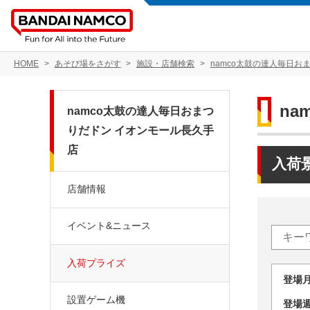
HOME
あそび場をさがす
施設・店舗検索
namco太鼓の達人毎日お
n
namco太鼓の達人毎日おまつ
りだドン イオンモール長久手
店
入荷
店舗情報
イベント&ニュース
入荷プライズ
登場
設置ゲーム機
登場