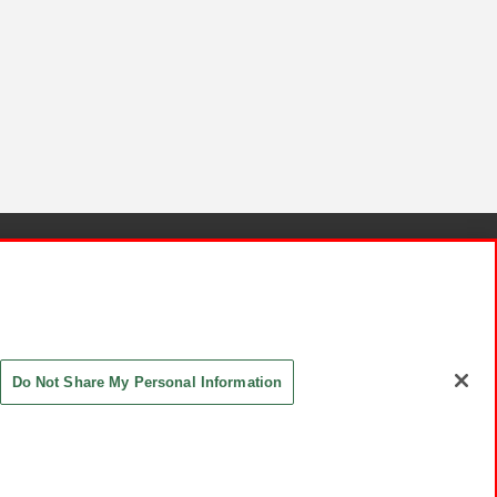
針と検証結果
お取引先さまとともに
お問い合わせ
Do Not Share My Personal Information
ASHIKI Co., Ltd. All Rights Reserved.