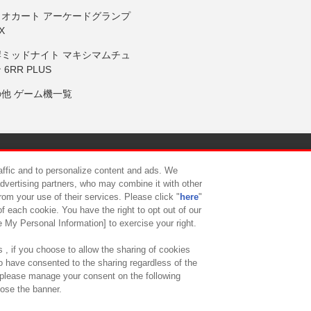
リオカート アーケードグランプ
X
岸ミッドナイト マキシマムチュ
 6RR PLUS
の他 ゲーム機一覧
サイトポリシー
プライバシーポリシー
ウェブアクセシビリティ方
raffic and to personalize content and ads. We
advertising partners, who may combine it with other
rom your use of their services. Please click "
here
"
供について
カスタマーハラスメント対応方針
よくあるご質問・
f each cookie. You have the right to opt out of our
e My Personal Information] to exercise your right.
 , if you choose to allow the sharing of cookies
to have consented to the sharing regardless of the
, please manage your consent on the following
lose the banner.
ndai Namco Amusement Lab Inc.
©Bandai Namco Experience Inc.
©HANAY