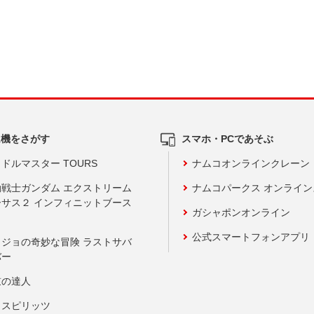
ム機をさがす
スマホ・PCであそぶ
ドルマスター TOURS
ナムコオンラインクレーン
動戦士ガンダム エクストリーム
ナムコパークス オンライ
ーサス２ インフィニットブース
ガシャポンオンライン
公式スマートフォンアプリ
ョジョの奇妙な冒険 ラストサバ
バー
鼓の達人
りスピリッツ