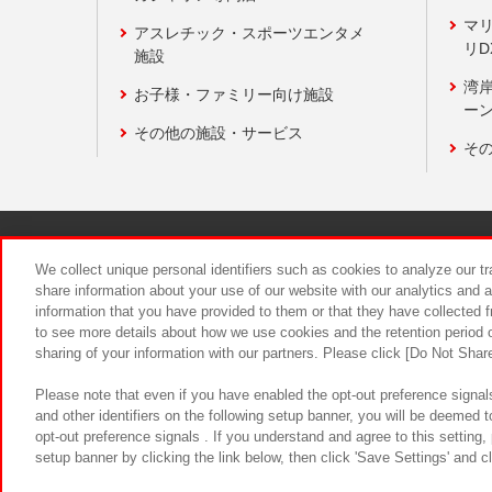
マ
アスレチック・スポーツエンタメ
リD
施設
湾
お子様・ファミリー向け施設
ーン
その他の施設・サービス
そ
関連会社
サステナビリティ
We collect unique personal identifiers such as cookies to analyze our t
share information about your use of our website with our analytics and 
information that you have provided to them or that they have collected f
食品のご提
to see more details about how we use cookies and the retention period o
sharing of your information with our partners. Please click [Do Not Shar
Please note that even if you have enabled the opt-out preference signals
and other identifiers on the following setup banner, you will be deemed 
opt-out preference signals . If you understand and agree to this setting
setup banner by clicking the link below, then click 'Save Settings' and c
©Bandai Namco Amusement Inc.
©Ba