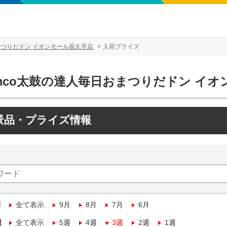
まつりだドン イオンモール長久手店
入荷プライズ
amco太鼓の達人毎日おまつりだドン イ
景品・プライズ情報
月
全て表示
9月
8月
7月
6月
週
全て表示
5週
4週
3週
2週
1週