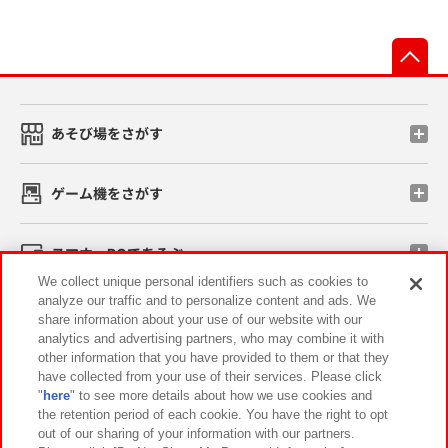
先
あそび場をさがす
ゲーム機をさがす
スマホ・PCであそぶ
We collect unique personal identifiers such as cookies to
analyze our traffic and to personalize content and ads. We
イベント・キャンペーン
share information about your use of our website with our
analytics and advertising partners, who may combine it with
other information that you have provided to them or that they
have collected from your use of their services. Please click
"
here
" to see more details about how we use cookies and
関連会社
サステナビリティ
サイトポリシー
the retention period of each cookie. You have the right to opt
out of our sharing of your information with our partners.
プライバシーポリシー
ウェブアクセシビリティ方針と検証結果