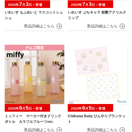
7
3
7
3
2026年
月
日～登場
2026年
月
日～登場
いれいす もふめいと マスコットシュ
いれいす ぷちキャラ 前髪アクリルク
シュ
リップ
6
5
6
5
2026年
月
日～登場
2026年
月
日～登場
ミッフィー マーカー付きドリンク
Chiikawa Baby ひんやりブランケッ
ボトル カラフルフルーツver.
ト