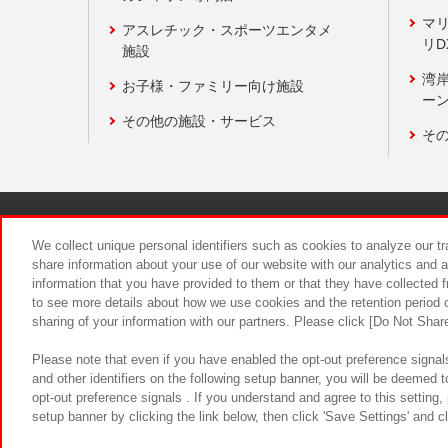
マ
アスレチック・スポーツエンタメ
リD
施設
湾
お子様・ファミリー向け施設
ーン
その他の施設・サービス
そ
関連会社
サステナビリティ
We collect unique personal identifiers such as cookies to analyze our t
share information about your use of our website with our analytics and 
information that you have provided to them or that they have collected f
食品のご提
to see more details about how we use cookies and the retention period o
sharing of your information with our partners. Please click [Do Not Shar
Please note that even if you have enabled the opt-out preference signals
and other identifiers on the following setup banner, you will be deemed 
opt-out preference signals . If you understand and agree to this setting
setup banner by clicking the link below, then click 'Save Settings' and c
©Bandai Namco Amusement Inc.
©Ba