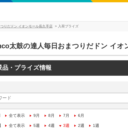
まつりだドン イオンモール長久手店
入荷プライズ
amco太鼓の達人毎日おまつりだドン イ
景品・プライズ情報
月
全て表示
9月
8月
7月
6月
週
全て表示
5週
4週
3週
2週
1週