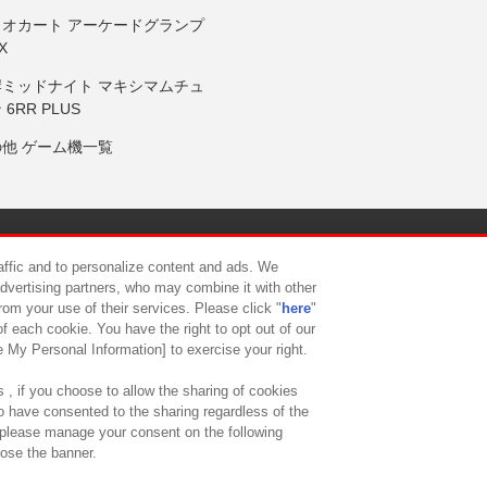
リオカート アーケードグランプ
X
岸ミッドナイト マキシマムチュ
 6RR PLUS
の他 ゲーム機一覧
サイトポリシー
プライバシーポリシー
ウェブアクセシビリティ方
raffic and to personalize content and ads. We
advertising partners, who may combine it with other
rom your use of their services. Please click "
here
"
供について
カスタマーハラスメント対応方針
よくあるご質問・
f each cookie. You have the right to opt out of our
e My Personal Information] to exercise your right.
 , if you choose to allow the sharing of cookies
to have consented to the sharing regardless of the
, please manage your consent on the following
lose the banner.
ndai Namco Amusement Lab Inc.
©Bandai Namco Experience Inc.
©HANAY