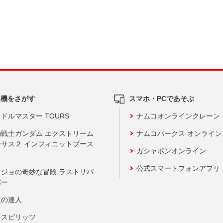
ム機をさがす
スマホ・PCであそぶ
ドルマスター TOURS
ナムコオンラインクレーン
動戦士ガンダム エクストリーム
ナムコパークス オンライ
ーサス２ インフィニットブース
ガシャポンオンライン
公式スマートフォンアプリ
ョジョの奇妙な冒険 ラストサバ
バー
鼓の達人
りスピリッツ