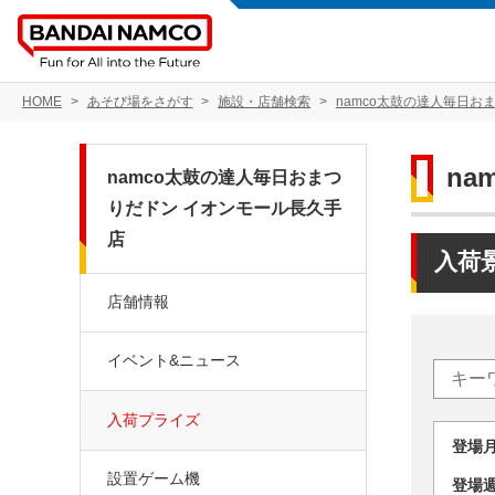
HOME
あそび場をさがす
施設・店舗検索
namco太鼓の達人毎日お
n
namco太鼓の達人毎日おまつ
りだドン イオンモール長久手
店
入荷
店舗情報
イベント&ニュース
入荷プライズ
登場
設置ゲーム機
登場