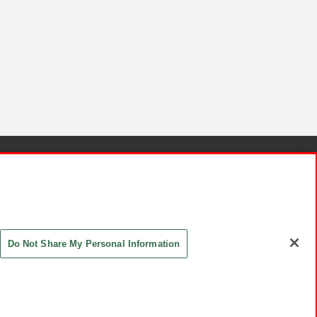
針と検証結果
お取引先さまとともに
お問い合わせ
Do Not Share My Personal Information
ASHIKI Co., Ltd. All Rights Reserved.