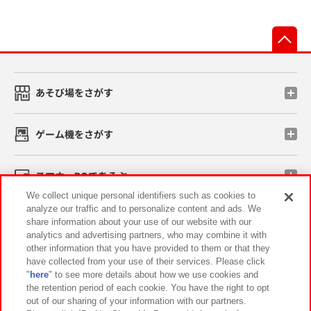
先
あそび場をさがす
ゲーム機をさがす
スマホ・PCであそぶ
We collect unique personal identifiers such as cookies to
analyze our traffic and to personalize content and ads. We
イベント・キャンペーン
share information about your use of our website with our
analytics and advertising partners, who may combine it with
other information that you have provided to them or that they
have collected from your use of their services. Please click
"
here
" to see more details about how we use cookies and
関連会社
サステナビリティ
サイトポリシー
the retention period of each cookie. You have the right to opt
out of our sharing of your information with our partners.
プライバシーポリシー
ウェブアクセシビリティ方針と検証結果