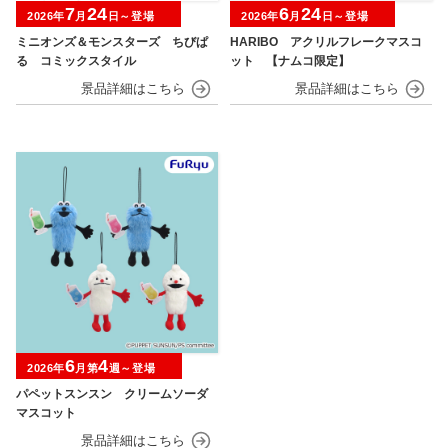
7
24
6
24
2026年
月
日～登場
2026年
月
日～登場
ミニオンズ＆モンスターズ ちびぱ
HARIBO アクリルフレークマスコ
る コミックスタイル
ット 【ナムコ限定】
6
4
2026年
月第
週～登場
パペットスンスン クリームソーダ
マスコット