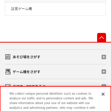
設置ゲーム機
先
あそび場をさがす
ゲーム機をさがす
スマホ・PCであそぶ
We collect unique personal identifiers such as cookies to
analyze our traffic and to personalize content and ads. We
イベント・キャンペーン
share information about your use of our website with our
analytics and advertising partners, who may combine it with