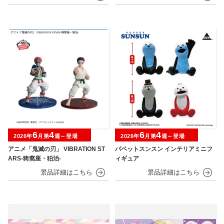
6
4
6
4
2026年
月第
週～登場
2026年
月第
週～登場
アニメ「鬼滅の刃」 VIBRATION ST
パペットスンスン インテリアミニフ
ARS-猗窩座・狛治-
ィギュア