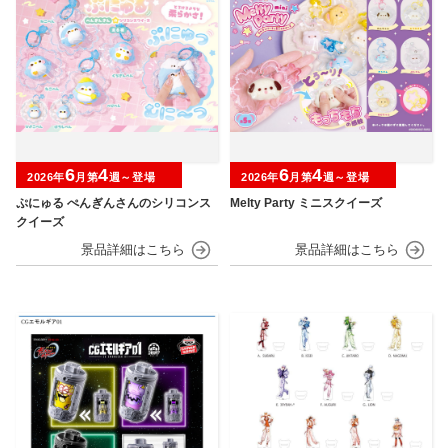
6
4
6
4
2026年
月第
週～登場
2026年
月第
週～登場
ぷにゅる ぺんぎんさんのシリコンス
Melty Party ミニスクイーズ
クイーズ