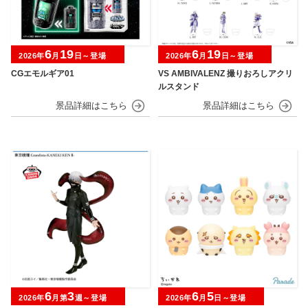
6
19
6
19
2026年
月
日～登場
2026年
月
日～登場
CGエモルギア01
VS AMBIVALENZ 撮りおろしアクリ
ルスタンド
6
3
6
5
2026年
月第
週～登場
2026年
月
日～登場