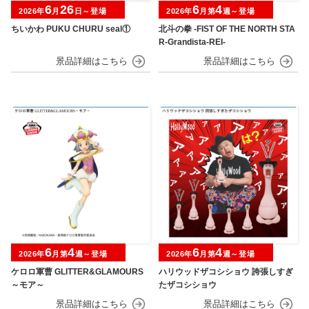
6
26
6
4
2026年
月
日～登場
2026年
月第
週～登場
ちいかわ PUKU CHURU seal①
北斗の拳 -FIST OF THE NORTH STA
R-Grandista-REI-
6
4
6
4
2026年
月第
週～登場
2026年
月第
週～登場
ケロロ軍曹 GLITTER&GLAMOURS
ハリウッドザコシショウ 誇張しすぎ
～モア～
たザコシショウ