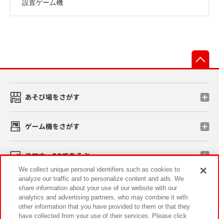
設置ゲーム機
先
あそび場をさがす
ゲーム機をさがす
スマホ・PCであそぶ
We collect unique personal identifiers such as cookies to
analyze our traffic and to personalize content and ads. We
イベント・キャンペーン
share information about your use of our website with our
analytics and advertising partners, who may combine it with
other information that you have provided to them or that they
have collected from your use of their services. Please click