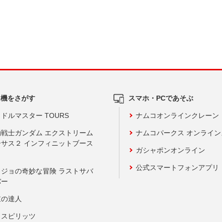
ム機をさがす
スマホ・PCであそぶ
ドルマスター TOURS
ナムコオンラインクレーン
動戦士ガンダム エクストリーム
ナムコパークス オンライ
ーサス２ インフィニットブース
ガシャポンオンライン
公式スマートフォンアプリ
ョジョの奇妙な冒険 ラストサバ
バー
鼓の達人
りスピリッツ