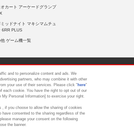
リオカート アーケードグランプ
X
岸ミッドナイト マキシマムチュ
 6RR PLUS
の他 ゲーム機一覧
サイトポリシー
プライバシーポリシー
ウェブアクセシビリティ方
raffic and to personalize content and ads. We
advertising partners, who may combine it with other
rom your use of their services. Please click "
here
"
供について
カスタマーハラスメント対応方針
よくあるご質問・
f each cookie. You have the right to opt out of our
e My Personal Information] to exercise your right.
 , if you choose to allow the sharing of cookies
to have consented to the sharing regardless of the
, please manage your consent on the following
lose the banner.
ndai Namco Amusement Lab Inc.
©Bandai Namco Experience Inc.
©HANAY