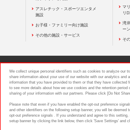
マ
アスレチック・スポーツエンタメ
リD
施設
湾
お子様・ファミリー向け施設
ーン
その他の施設・サービス
そ
関連会社
サステナビリティ
We collect unique personal identifiers such as cookies to analyze our t
share information about your use of our website with our analytics and 
information that you have provided to them or that they have collected f
食品のご提
to see more details about how we use cookies and the retention period o
sharing of your information with our partners. Please click [Do Not Shar
Please note that even if you have enabled the opt-out preference signals
and other identifiers on the following setup banner, you will be deemed 
opt-out preference signals . If you understand and agree to this setting
setup banner by clicking the link below, then click 'Save Settings' and c
©Bandai Namco Amusement Inc.
©Ba