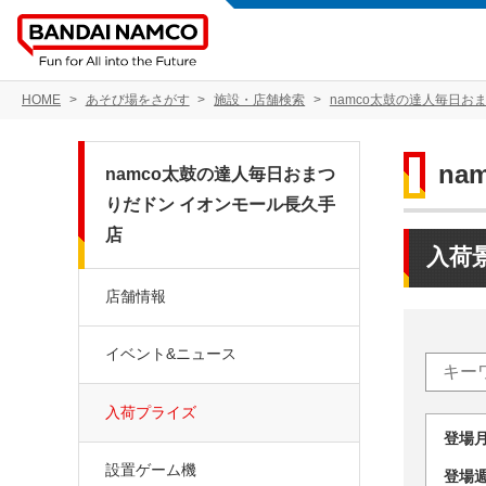
HOME
あそび場をさがす
施設・店舗検索
namco太鼓の達人毎日お
n
namco太鼓の達人毎日おまつ
りだドン イオンモール長久手
店
入荷
店舗情報
イベント&ニュース
入荷プライズ
登場
設置ゲーム機
登場