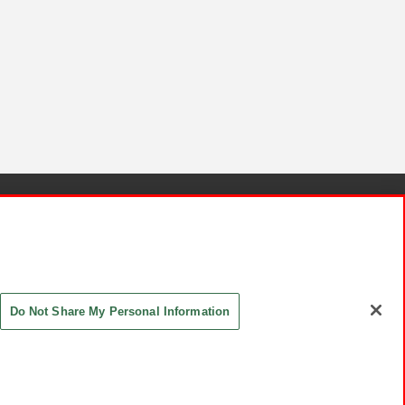
針と検証結果
お取引先さまとともに
お問い合わせ
Do Not Share My Personal Information
ASHIKI Co., Ltd. All Rights Reserved.