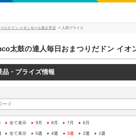
まつりだドン イオンモール長久手店
入荷プライズ
amco太鼓の達人毎日おまつりだドン イ
景品・プライズ情報
月
全て表示
9月
8月
7月
6月
週
全て表示
5週
4週
3週
2週
1週