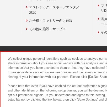
マ
アスレチック・スポーツエンタメ
リD
施設
湾
お子様・ファミリー向け施設
ーン
その他の施設・サービス
そ
関連会社
サステナビリティ
We collect unique personal identifiers such as cookies to analyze our t
share information about your use of our website with our analytics and 
information that you have provided to them or that they have collected f
食品のご提
to see more details about how we use cookies and the retention period o
sharing of your information with our partners. Please click [Do Not Shar
Please note that even if you have enabled the opt-out preference signals
and other identifiers on the following setup banner, you will be deemed 
opt-out preference signals . If you understand and agree to this setting
setup banner by clicking the link below, then click 'Save Settings' and c
©Bandai Namco Amusement Inc.
©Ba