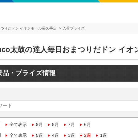
まつりだドン イオンモール長久手店
入荷プライズ
amco太鼓の達人毎日おまつりだドン イ
景品・プライズ情報
月
全て表示
9月
8月
7月
6月
週
全て表示
5週
4週
3週
2週
1週