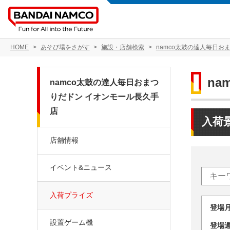
HOME
あそび場をさがす
施設・店舗検索
namco太鼓の達人毎日お
n
namco太鼓の達人毎日おまつ
りだドン イオンモール長久手
店
入荷
店舗情報
イベント&ニュース
入荷プライズ
登場
設置ゲーム機
登場