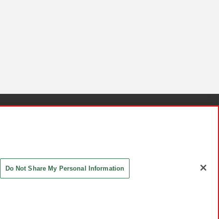
針と検証結果
お取引先さまとともに
お問い合わせ
Do Not Share My Personal Information
ASHIKI Co., Ltd. All Rights Reserved.