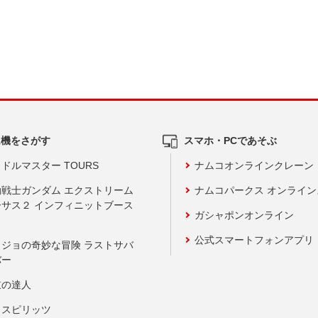
ム機をさがす
スマホ・PCであそぶ
ドルマスター TOURS
ナムコオンラインクレーン
動戦士ガンダム エクストリーム
ナムコパークス オンライ
ーサス２ インフィニットブース
ガシャポンオンライン
公式スマートフォンアプリ
ョジョの奇妙な冒険 ラストサバ
バー
鼓の達人
りスピリッツ