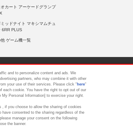
リオカート アーケードグランプ
X
岸ミッドナイト マキシマムチュ
 6RR PLUS
の他 ゲーム機一覧
サイトポリシー
プライバシーポリシー
ウェブアクセシビリティ方
raffic and to personalize content and ads. We
advertising partners, who may combine it with other
rom your use of their services. Please click "
here
"
供について
カスタマーハラスメント対応方針
よくあるご質問・
f each cookie. You have the right to opt out of our
e My Personal Information] to exercise your right.
 , if you choose to allow the sharing of cookies
to have consented to the sharing regardless of the
, please manage your consent on the following
lose the banner.
ndai Namco Amusement Lab Inc.
©Bandai Namco Experience Inc.
©HANAY