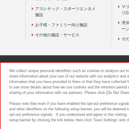
マ
アスレチック・スポーツエンタメ
リD
施設
湾
お子様・ファミリー向け施設
ーン
その他の施設・サービス
そ
関連会社
サステナビリティ
We collect unique personal identifiers such as cookies to analyze our t
share information about your use of our website with our analytics and 
information that you have provided to them or that they have collected f
食品のご提
to see more details about how we use cookies and the retention period o
sharing of your information with our partners. Please click [Do Not Shar
Please note that even if you have enabled the opt-out preference signals
and other identifiers on the following setup banner, you will be deemed 
opt-out preference signals . If you understand and agree to this setting
setup banner by clicking the link below, then click 'Save Settings' and c
©Bandai Namco Amusement Inc.
©Ba