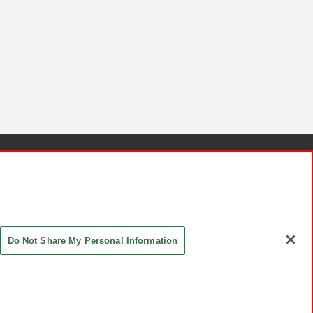
針と検証結果
お取引先さまとともに
お問い合わせ
Do Not Share My Personal Information
ASHIKI Co., Ltd. All Rights Reserved.