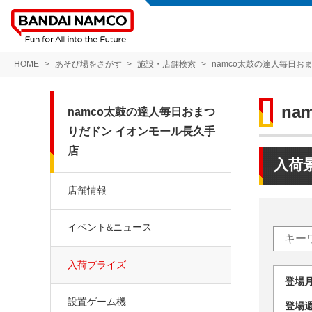
HOME
あそび場をさがす
施設・店舗検索
namco太鼓の達人毎日お
n
namco太鼓の達人毎日おまつ
りだドン イオンモール長久手
店
入荷
店舗情報
イベント&ニュース
入荷プライズ
登場
設置ゲーム機
登場