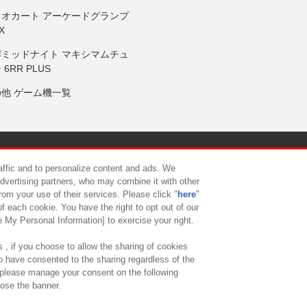
リオカート アーケードグランプ
X
岸ミッドナイト マキシマムチュ
 6RR PLUS
の他 ゲーム機一覧
サイトポリシー
プライバシーポリシー
ウェブアクセシビリティ方
raffic and to personalize content and ads. We
advertising partners, who may combine it with other
rom your use of their services. Please click "
here
"
供について
カスタマーハラスメント対応方針
よくあるご質問・
f each cookie. You have the right to opt out of our
e My Personal Information] to exercise your right.
 , if you choose to allow the sharing of cookies
to have consented to the sharing regardless of the
, please manage your consent on the following
lose the banner.
ndai Namco Amusement Lab Inc.
©Bandai Namco Experience Inc.
©HANAY