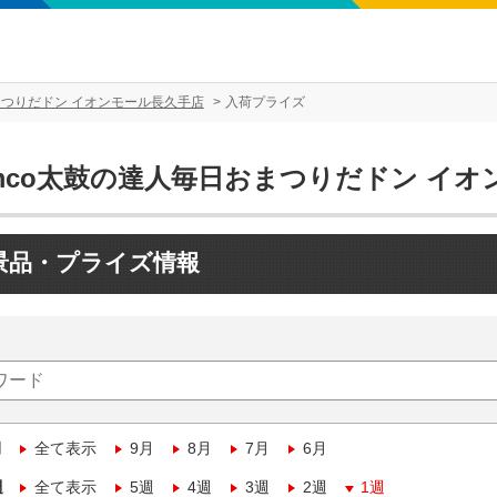
まつりだドン イオンモール長久手店
入荷プライズ
amco太鼓の達人毎日おまつりだドン イ
景品・プライズ情報
月
全て表示
9月
8月
7月
6月
週
全て表示
5週
4週
3週
2週
1週