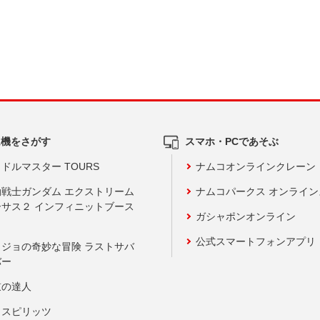
ム機をさがす
スマホ・PCであそぶ
ドルマスター TOURS
ナムコオンラインクレーン
動戦士ガンダム エクストリーム
ナムコパークス オンライ
ーサス２ インフィニットブース
ガシャポンオンライン
公式スマートフォンアプリ
ョジョの奇妙な冒険 ラストサバ
バー
鼓の達人
りスピリッツ