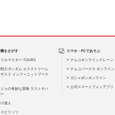
ム機をさがす
スマホ・PCであそぶ
ドルマスター TOURS
ナムコオンラインクレーン
動戦士ガンダム エクストリーム
ナムコパークス オンライ
ーサス２ インフィニットブース
ガシャポンオンライン
公式スマートフォンアプリ
ョジョの奇妙な冒険 ラストサバ
バー
鼓の達人
りスピリッツ