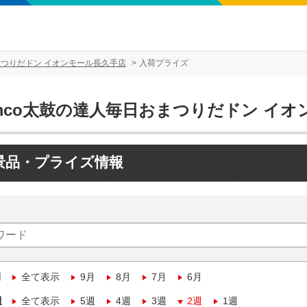
まつりだドン イオンモール長久手店
入荷プライズ
amco太鼓の達人毎日おまつりだドン イ
景品・プライズ情報
月
全て表示
9月
8月
7月
6月
週
全て表示
5週
4週
3週
2週
1週