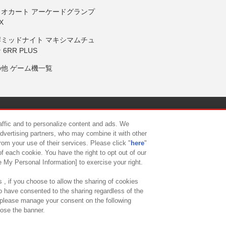
リオカート アーケードグランプ
X
岸ミッドナイト マキシマムチュ
 6RR PLUS
の他 ゲーム機一覧
サイトポリシー
プライバシーポリシー
ウェブアクセシビリティ方
raffic and to personalize content and ads. We
advertising partners, who may combine it with other
rom your use of their services. Please click "
here
"
供について
カスタマーハラスメント対応方針
よくあるご質問・
f each cookie. You have the right to opt out of our
e My Personal Information] to exercise your right.
 , if you choose to allow the sharing of cookies
to have consented to the sharing regardless of the
, please manage your consent on the following
lose the banner.
ndai Namco Amusement Lab Inc.
©Bandai Namco Experience Inc.
©HANAY