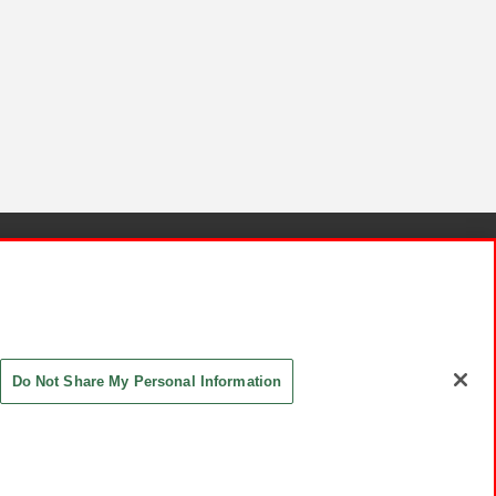
針と検証結果
お取引先さまとともに
お問い合わせ
Do Not Share My Personal Information
ASHIKI Co., Ltd. All Rights Reserved.