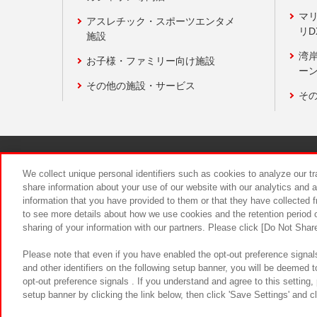
マ
アスレチック・スポーツエンタメ
リD
施設
湾
お子様・ファミリー向け施設
ーン
その他の施設・サービス
そ
関連会社
サステナビリティ
We collect unique personal identifiers such as cookies to analyze our t
share information about your use of our website with our analytics and 
information that you have provided to them or that they have collected f
食品のご提
to see more details about how we use cookies and the retention period o
sharing of your information with our partners. Please click [Do Not Shar
Please note that even if you have enabled the opt-out preference signals
and other identifiers on the following setup banner, you will be deemed 
opt-out preference signals . If you understand and agree to this setting
setup banner by clicking the link below, then click 'Save Settings' and c
©Bandai Namco Amusement Inc.
©Ba