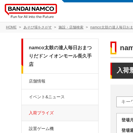
HOME
あそび場をさがす
施設・店舗検索
namco太鼓の達人毎日お
n
namco太鼓の達人毎日おまつ
りだドン イオンモール長久手
店
入荷
店舗情報
イベント&ニュース
入荷プライズ
登場
設置ゲーム機
登場