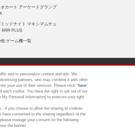
リオカート アーケードグランプ
X
岸ミッドナイト マキシマムチュ
 6RR PLUS
の他 ゲーム機一覧
サイトポリシー
プライバシーポリシー
ウェブアクセシビリティ方
raffic and to personalize content and ads. We
advertising partners, who may combine it with other
rom your use of their services. Please click "
here
"
供について
カスタマーハラスメント対応方針
よくあるご質問・
f each cookie. You have the right to opt out of our
e My Personal Information] to exercise your right.
 , if you choose to allow the sharing of cookies
to have consented to the sharing regardless of the
, please manage your consent on the following
lose the banner.
ndai Namco Amusement Lab Inc.
©Bandai Namco Experience Inc.
©HANAY