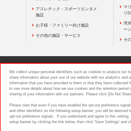
マ
アスレチック・スポーツエンタメ
リD
施設
湾
お子様・ファミリー向け施設
ーン
その他の施設・サービス
そ
関連会社
サステナビリティ
We collect unique personal identifiers such as cookies to analyze our t
share information about your use of our website with our analytics and 
information that you have provided to them or that they have collected f
食品のご提
to see more details about how we use cookies and the retention period o
sharing of your information with our partners. Please click [Do Not Shar
Please note that even if you have enabled the opt-out preference signals
and other identifiers on the following setup banner, you will be deemed 
opt-out preference signals . If you understand and agree to this setting
setup banner by clicking the link below, then click 'Save Settings' and c
©Bandai Namco Amusement Inc.
©Ba