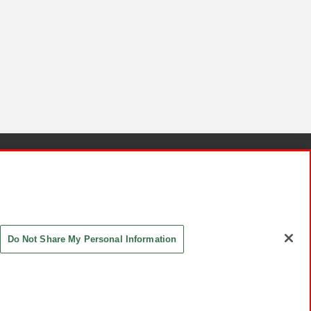
針と検証結果
お取引先さまとともに
お問い合わせ
Do Not Share My Personal Information
ASHIKI Co., Ltd. All Rights Reserved.