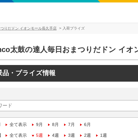
まつりだドン イオンモール長久手店
入荷プライズ
amco太鼓の達人毎日おまつりだドン イ
景品・プライズ情報
月
全て表示
9月
8月
7月
6月
週
全て表示
5週
4週
3週
2週
1週