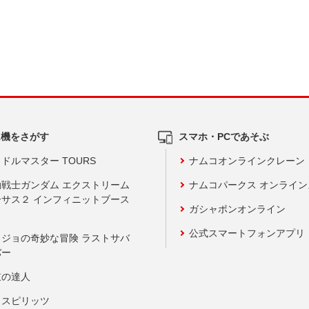
ム機をさがす
スマホ・PCであそぶ
ドルマスター TOURS
ナムコオンラインクレーン
動戦士ガンダム エクストリーム
ナムコパークス オンライ
ーサス２ インフィニットブース
ガシャポンオンライン
公式スマートフォンアプリ
ョジョの奇妙な冒険 ラストサバ
バー
鼓の達人
りスピリッツ