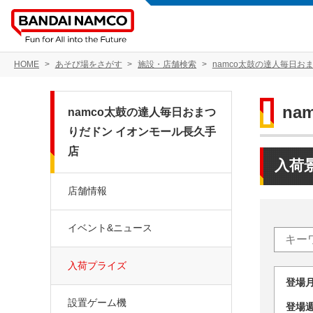
HOME
あそび場をさがす
施設・店舗検索
namco太鼓の達人毎日お
n
namco太鼓の達人毎日おまつ
りだドン イオンモール長久手
店
入荷
店舗情報
イベント&ニュース
入荷プライズ
登場
設置ゲーム機
登場