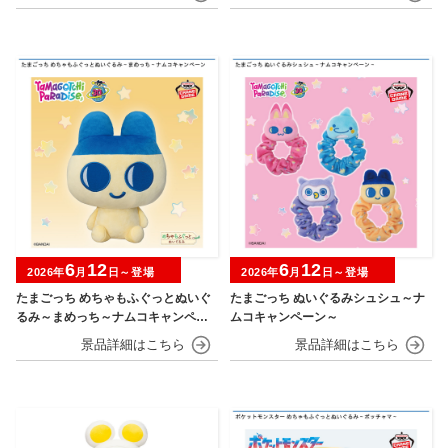
6
12
6
12
2026年
月
日～登場
2026年
月
日～登場
たまごっち めちゃもふぐっとぬいぐ
たまごっち ぬいぐるみシュシュ～ナ
るみ～まめっち～ナムコキャンペー
ムコキャンペーン～
ン