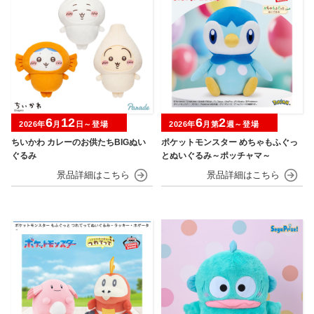
6
12
6
2
2026年
月
日～登場
2026年
月第
週～登場
ちいかわ カレーのお供たちBIGぬい
ポケットモンスター めちゃもふぐっ
ぐるみ
とぬいぐるみ～ポッチャマ～