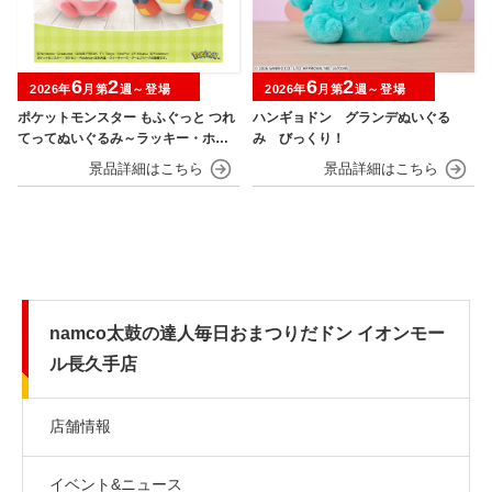
6
2
6
2
2026年
月第
週～登場
2026年
月第
週～登場
ポケットモンスター もふぐっと つれ
ハンギョドン グランデぬいぐる
てってぬいぐるみ～ラッキー・ホゲ
み びっくり！
ータ～
namco太鼓の達人毎日おまつりだドン イオンモー
ル長久手店
店舗情報
イベント&ニュース