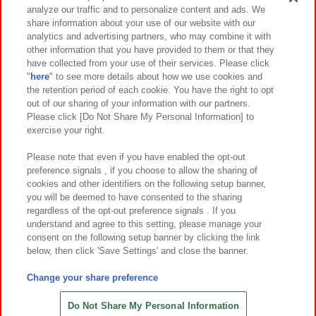
analyze our traffic and to personalize content and ads. We
イベント・キャンペーン
share information about your use of our website with our
analytics and advertising partners, who may combine it with
other information that you have provided to them or that they
have collected from your use of their services. Please click
"
here
" to see more details about how we use cookies and
関連会社
サステナビリティ
サイトポリシー
the retention period of each cookie. You have the right to opt
out of our sharing of your information with our partners.
プライバシーポリシー
ウェブアクセシビリティ方針と検証結果
Please click [Do Not Share My Personal Information] to
exercise your right.
お取引先さまとともに
食品のご提供について
カスタマーハラスメント対応方針
よくあるご質問・お問い合わせ
Please note that even if you have enabled the opt-out
preference signals , if you choose to allow the sharing of
cookies and other identifiers on the following setup banner,
you will be deemed to have consented to the sharing
regardless of the opt-out preference signals . If you
understand and agree to this setting, please manage your
consent on the following setup banner by clicking the link
below, then click 'Save Settings' and close the banner.
©Bandai Namco Amusement Inc.
©Bandai Namco Amusement Lab Inc.
Change your share preference
©Bandai Namco Experience Inc.
©HANAYASHIKI Co., Ltd. All Rights Reserved.
Do Not Share My Personal Information