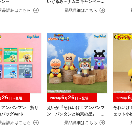
ーン～
いぐるみ－ナムコキャンペーン
－
26
6
26
6
月
日～登場
2026年
月
日～登場
2026年
！アンパンマン 折り
えいが『それいけ！アンパンマ
それいけ
バッグVer.6
ン パンタンと約束の星』 ぬ
ェット小
いぐるみ