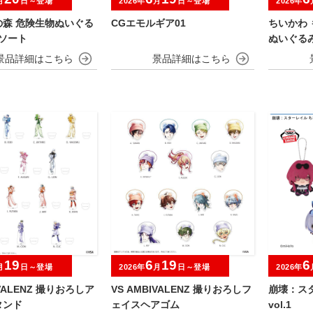
月
日～登場
2026年
月
日～登場
2026年
の森 危険生物ぬいぐる
CGエモルギア01
ちいかわ 
アソート
ぬいぐる
19
6
19
6
月
日～登場
2026年
月
日～登場
2026年
IVALENZ 撮りおろしア
VS AMBIVALENZ 撮りおろしフ
崩壊：ス
タンド
ェイスヘアゴム
vol.1