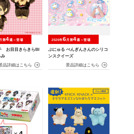
4
6
4
月第
週～登場
2026年
月第
週～登場
チ お目目きらきらBI
ぷにゅる ぺんぎんさんのシリコ
るみ
ンスクイーズ