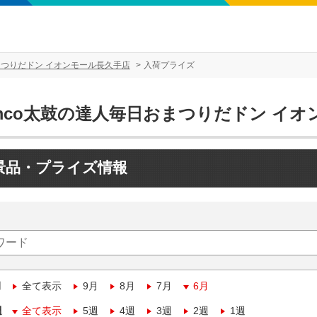
まつりだドン イオンモール長久手店
入荷プライズ
amco太鼓の達人毎日おまつりだドン イ
景品・プライズ情報
月
全て表示
9月
8月
7月
6月
週
全て表示
5週
4週
3週
2週
1週