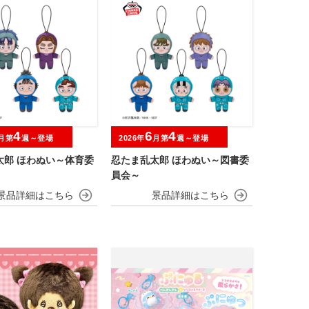
4
6
4
月第
週～登場
2026年
月第
週～登場
太郎 ほわぬい～体育委
忍たま乱太郎 ほわぬい～図書委
員会～