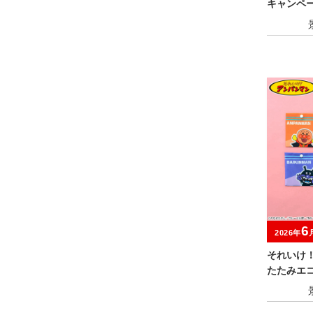
キャンペ
6
2026年
それいけ
たたみエコ