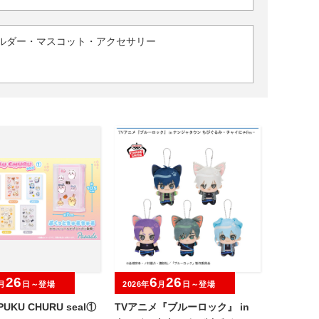
ルダー・マスコット・アクセサリー
26
6
26
月
日～登場
2026年
月
日～登場
UKU CHURU seal①
TVアニメ『ブルーロック』 in