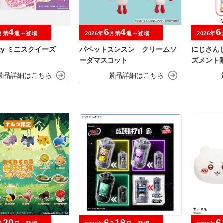
4
6
4
6
月第
週～登場
2026年
月第
週～登場
2026年
arty ミニスクイーズ
パペットスンスン クリームソ
にじさん
ーダマスコット
ズメント限
20
6
19
6