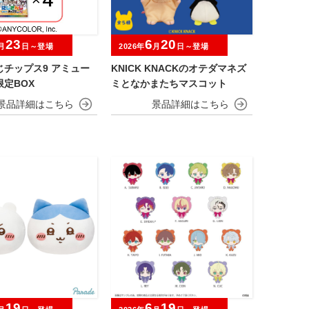
23
6
20
月
日～登場
2026年
月
日～登場
じチップス9 アミュー
KNICK KNACKのオテダマネズ
定BOX
ミとなかまたちマスコット
19
6
19