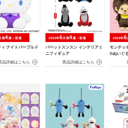
4
6
4
6
月第
週～登場
2026年
月第
週～登場
2026年
ティ ナイトパープルド
パペットスンスン インテリアミ
モンチッ
ニフィギュア
Gぬいぐ