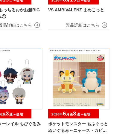
月
日～登場
2026年
月
日～登場
もっちるおかお超BIG
VS AMBIVALENZ まめこっと
み①
3
6
3
月第
週～登場
2026年
月第
週～登場
ターレイル ちびぐるみ
ポケットモンスター もふぐっと
ぬいぐるみ～ニャース・カビゴ