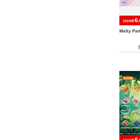
6
2026年
Melty P
6