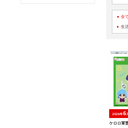
全
生
6
2026年
ケロロ軍