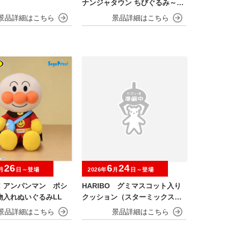
ナンジャタウン ちびぐるみ～チ
ャイにゃFes～
26
6
24
月
日～登場
2026年
月
日～登場
！アンパンマン ポシ
HARIBO グミマスコット入り
物入れぬいぐるみLL
クッション（スターミックス）
【ナムコ限定】