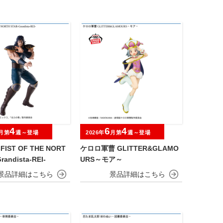
4
6
4
月第
週～登場
2026年
月第
週～登場
IST OF THE NORT
ケロロ軍曹 GLITTER&GLAMO
randista-REI-
URS～モア～