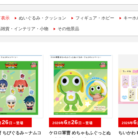
て表示
ぬいぐるみ・クッション
フィギュア・ホビー
キーホ
活雑貨・インテリア・小物
その他景品
26
6
26
6
月
日～登場
2026年
月
日～登場
2026年
曹 ちびぐるみ～ナムコ
ケロロ軍曹 めちゃもふぐっとぬ
ちいかわ P