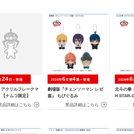
24
6
4
6
月
日～登場
2026年
月第
週～登場
2026年
O アクリルフレークマ
劇場版『チェンソーマン レゼ
北斗の拳 -F
 【ナムコ限定】
篇』 ちびぐるみ
H STAR-G