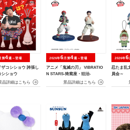
4
6
4
6
月第
週～登場
2026年
月第
週～登場
2026年
ドザコシショウ 誇張し
アニメ「鬼滅の刃」 VIBRATIO
忍たま乱
コシショウ
N STARS-猗窩座・狛治-
員会～