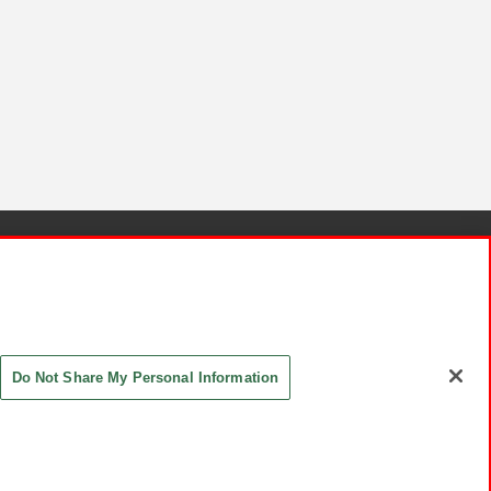
針と検証結果
お取引先さまとともに
お問い合わせ
Do Not Share My Personal Information
ASHIKI Co., Ltd. All Rights Reserved.