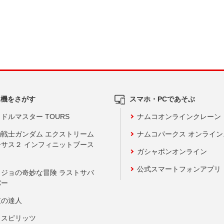
ム機をさがす
スマホ・PCであそぶ
ドルマスター TOURS
ナムコオンラインクレーン
動戦士ガンダム エクストリーム
ナムコパークス オンライ
ーサス２ インフィニットブース
ガシャポンオンライン
公式スマートフォンアプリ
ョジョの奇妙な冒険 ラストサバ
バー
鼓の達人
りスピリッツ