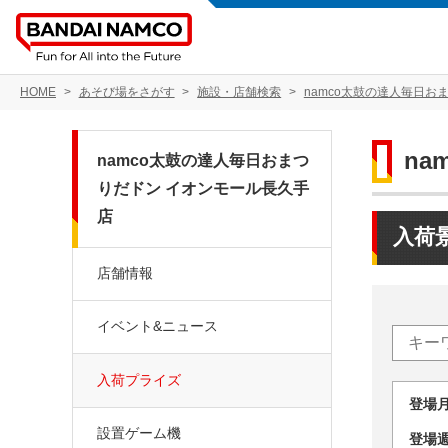
HOME
あそび場をさがす
施設・店舗検索
namco太鼓の達人毎日お
n
namco太鼓の達人毎日おまつ
りだドン イオンモール長久手
店
入荷
店舗情報
イベント&ニュース
入荷プライズ
登場
設置ゲーム機
登場