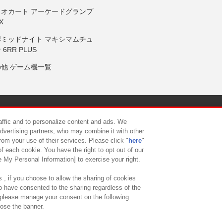
リオカート アーケードグランプ
X
岸ミッドナイト マキシマムチュ
 6RR PLUS
の他 ゲーム機一覧
サイトポリシー
プライバシーポリシー
ウェブアクセシビリティ方
raffic and to personalize content and ads. We
advertising partners, who may combine it with other
rom your use of their services. Please click "
here
"
供について
カスタマーハラスメント対応方針
よくあるご質問・
f each cookie. You have the right to opt out of our
e My Personal Information] to exercise your right.
 , if you choose to allow the sharing of cookies
to have consented to the sharing regardless of the
, please manage your consent on the following
lose the banner.
ndai Namco Amusement Lab Inc.
©Bandai Namco Experience Inc.
©HANAY