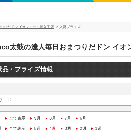
まつりだドン イオンモール長久手店
入荷プライズ
amco太鼓の達人毎日おまつりだドン イ
景品・プライズ情報
月
全て表示
9月
8月
7月
6月
週
全て表示
5週
4週
3週
2週
1週