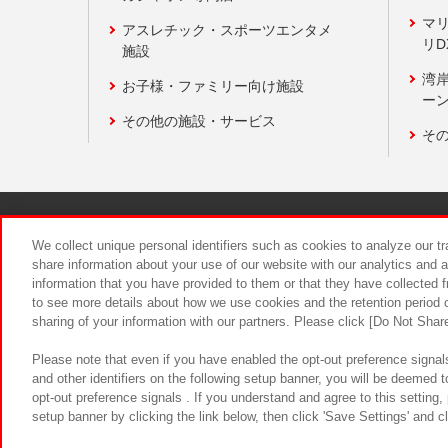
マ
アスレチック・スポーツエンタメ
リD
施設
湾
お子様・ファミリー向け施設
ーン
その他の施設・サービス
そ
関連会社
サステナビリティ
We collect unique personal identifiers such as cookies to analyze our t
share information about your use of our website with our analytics and 
information that you have provided to them or that they have collected f
食品のご提
to see more details about how we use cookies and the retention period o
sharing of your information with our partners. Please click [Do Not Shar
Please note that even if you have enabled the opt-out preference signals
and other identifiers on the following setup banner, you will be deemed 
opt-out preference signals . If you understand and agree to this setting
setup banner by clicking the link below, then click 'Save Settings' and c
©Bandai Namco Amusement Inc.
©Ba