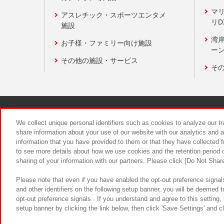
マ
アスレチック・スポーツエンタメ
リD
施設
湾
お子様・ファミリー向け施設
ーン
その他の施設・サービス
そ
関連会社
サステナビリティ
We collect unique personal identifiers such as cookies to analyze our t
share information about your use of our website with our analytics and 
information that you have provided to them or that they have collected f
食品のご提
to see more details about how we use cookies and the retention period o
sharing of your information with our partners. Please click [Do Not Shar
Please note that even if you have enabled the opt-out preference signals
and other identifiers on the following setup banner, you will be deemed 
opt-out preference signals . If you understand and agree to this setting
setup banner by clicking the link below, then click 'Save Settings' and c
©Bandai Namco Amusement Inc.
©Ba