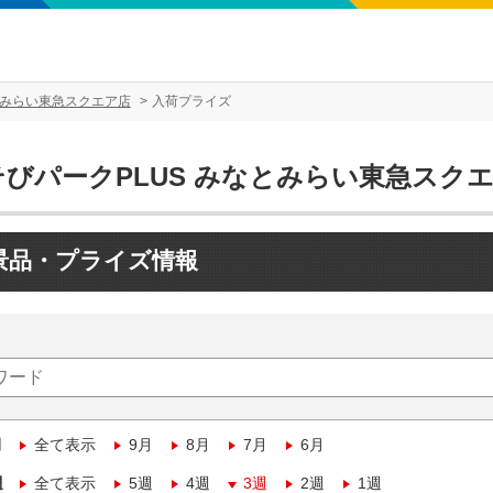
とみらい東急スクエア店
入荷プライズ
そびパークPLUS みなとみらい東急スク
景品・プライズ情報
月
全て表示
9月
8月
7月
6月
週
全て表示
5週
4週
3週
2週
1週