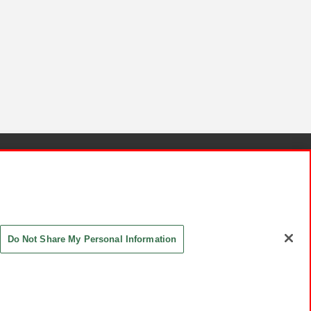
針と検証結果
お取引先さまとともに
お問い合わせ
Do Not Share My Personal Information
ASHIKI Co., Ltd. All Rights Reserved.