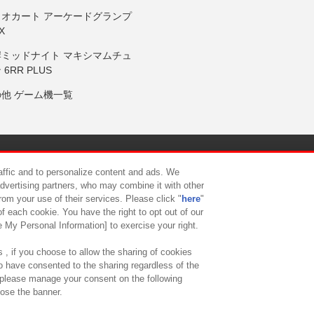
リオカート アーケードグランプ
X
岸ミッドナイト マキシマムチュ
 6RR PLUS
の他 ゲーム機一覧
サイトポリシー
プライバシーポリシー
ウェブアクセシビリティ方
raffic and to personalize content and ads. We
advertising partners, who may combine it with other
rom your use of their services. Please click "
here
"
供について
カスタマーハラスメント対応方針
よくあるご質問・
f each cookie. You have the right to opt out of our
e My Personal Information] to exercise your right.
 , if you choose to allow the sharing of cookies
to have consented to the sharing regardless of the
, please manage your consent on the following
lose the banner.
ndai Namco Amusement Lab Inc.
©Bandai Namco Experience Inc.
©HANAY