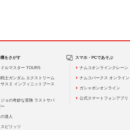
ム機をさがす
スマホ・PCであそぶ
ドルマスター TOURS
ナムコオンラインクレーン
動戦士ガンダム エクストリーム
ナムコパークス オンライ
ーサス２ インフィニットブース
ガシャポンオンライン
公式スマートフォンアプリ
ョジョの奇妙な冒険 ラストサバ
バー
鼓の達人
りスピリッツ