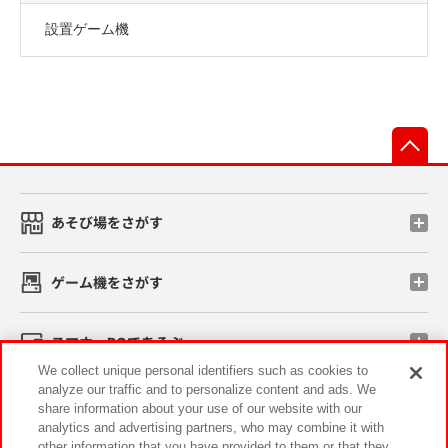
設置ゲーム機
先
あそび場をさがす
ゲーム機をさがす
スマホ・PCであそぶ
We collect unique personal identifiers such as cookies to
analyze our traffic and to personalize content and ads. We
イベント・キャンペーン
share information about your use of our website with our
analytics and advertising partners, who may combine it with
other information that you have provided to them or that they