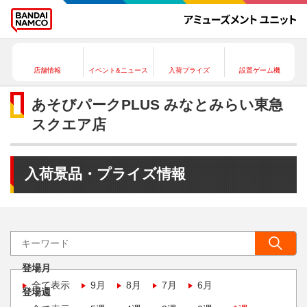
店舗情報
イベント&ニュース
入荷プライズ
設置ゲーム機
あそびパークPLUS みなとみらい東急
スクエア店
入荷景品・プライズ情報
登場月
全て表示
9月
8月
7月
6月
登場週