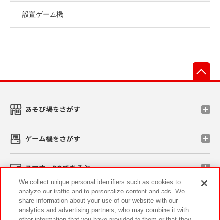
設置ゲーム機
先
あそび場をさがす
ゲーム機をさがす
スマホ・PCであそぶ
We collect unique personal identifiers such as cookies to
analyze our traffic and to personalize content and ads. We
イベント・キャンペーン
share information about your use of our website with our
analytics and advertising partners, who may combine it with
other information that you have provided to them or that they