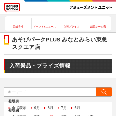
店舗情報
イベント&ニュース
入荷プライズ
設置ゲーム機
あそびパークPLUS みなとみらい東急
スクエア店
入荷景品・プライズ情報
登場月
全て表示
9月
8月
7月
6月
登場週