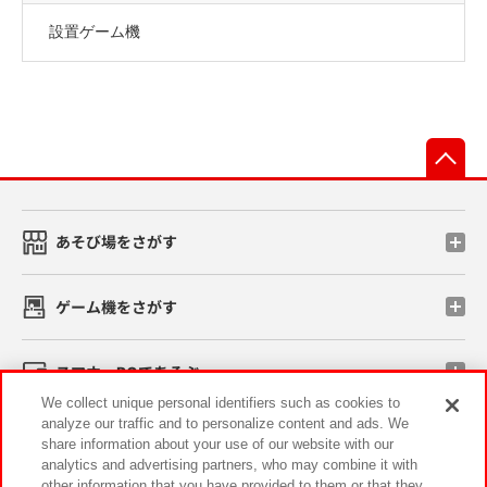
設置ゲーム機
先
あそび場をさがす
ゲーム機をさがす
スマホ・PCであそぶ
We collect unique personal identifiers such as cookies to
analyze our traffic and to personalize content and ads. We
イベント・キャンペーン
share information about your use of our website with our
analytics and advertising partners, who may combine it with
other information that you have provided to them or that they