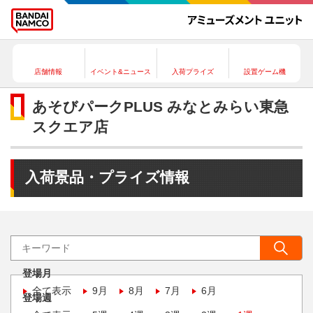
店舗情報
イベント&ニュース
入荷プライズ
設置ゲーム機
あそびパークPLUS みなとみらい東急
スクエア店
入荷景品・プライズ情報
登場月
全て表示
9月
8月
7月
6月
登場週