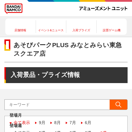
店舗情報
イベント&ニュース
入荷プライズ
設置ゲーム機
あそびパークPLUS みなとみらい東急
スクエア店
入荷景品・プライズ情報
登場月
全て表示
9月
8月
7月
6月
登場週