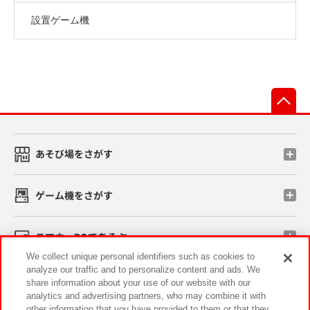
設置ゲーム機
先
あそび場をさがす
ゲーム機をさがす
スマホ・PCであそぶ
We collect unique personal identifiers such as cookies to
analyze our traffic and to personalize content and ads. We
イベント・キャンペーン
share information about your use of our website with our
analytics and advertising partners, who may combine it with
other information that you have provided to them or that they