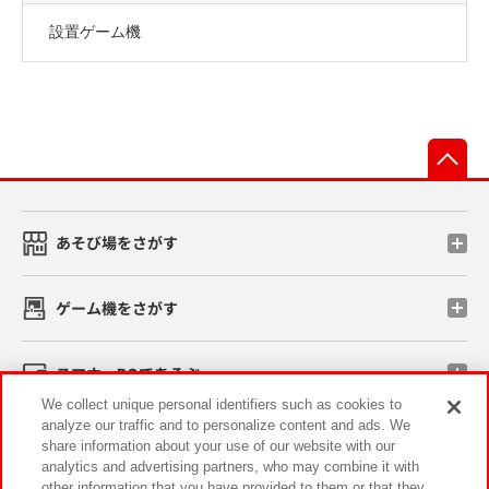
設置ゲーム機
先
あそび場をさがす
ゲーム機をさがす
スマホ・PCであそぶ
We collect unique personal identifiers such as cookies to
analyze our traffic and to personalize content and ads. We
イベント・キャンペーン
share information about your use of our website with our
analytics and advertising partners, who may combine it with
other information that you have provided to them or that they