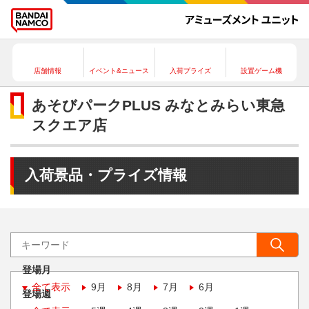
店舗情報
イベント&ニュース
入荷プライズ
設置ゲーム機
あそびパークPLUS みなとみらい東急
スクエア店
入荷景品・プライズ情報
登場月
全て表示
9月
8月
7月
6月
登場週