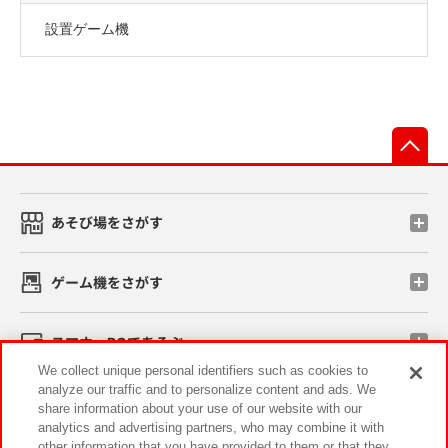
設置ゲーム機
先
あそび場をさがす
ゲーム機をさがす
スマホ・PCであそぶ
We collect unique personal identifiers such as cookies to
analyze our traffic and to personalize content and ads. We
イベント・キャンペーン
share information about your use of our website with our
analytics and advertising partners, who may combine it with
other information that you have provided to them or that they