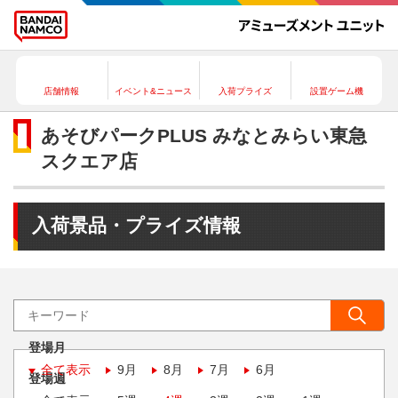
店舗情報
イベント&ニュース
入荷プライズ
設置ゲーム機
あそびパークPLUS みなとみらい東急
スクエア店
入荷景品・プライズ情報
登場月
全て表示
9月
8月
7月
6月
登場週