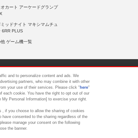
リオカート アーケードグランプ
X
岸ミッドナイト マキシマムチュ
 6RR PLUS
の他 ゲーム機一覧
サイトポリシー
プライバシーポリシー
ウェブアクセシビリティ方
raffic and to personalize content and ads. We
advertising partners, who may combine it with other
rom your use of their services. Please click "
here
"
供について
カスタマーハラスメント対応方針
よくあるご質問・
f each cookie. You have the right to opt out of our
e My Personal Information] to exercise your right.
 , if you choose to allow the sharing of cookies
to have consented to the sharing regardless of the
, please manage your consent on the following
lose the banner.
ndai Namco Amusement Lab Inc.
©Bandai Namco Experience Inc.
©HANAY