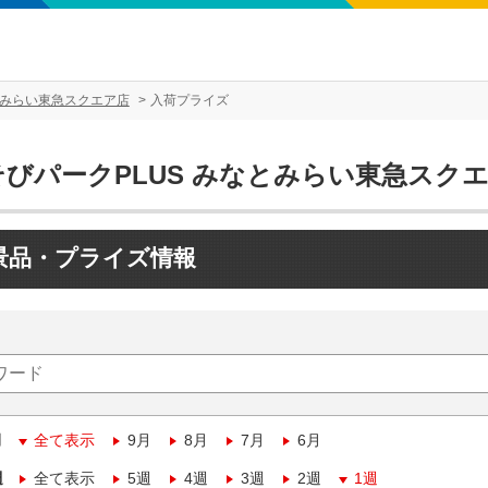
とみらい東急スクエア店
入荷プライズ
そびパークPLUS みなとみらい東急スク
景品・プライズ情報
月
全て表示
9月
8月
7月
6月
週
全て表示
5週
4週
3週
2週
1週