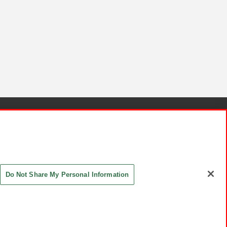
針と検証結果
お取引先さまとともに
お問い合わせ
Do Not Share My Personal Information
ASHIKI Co., Ltd. All Rights Reserved.