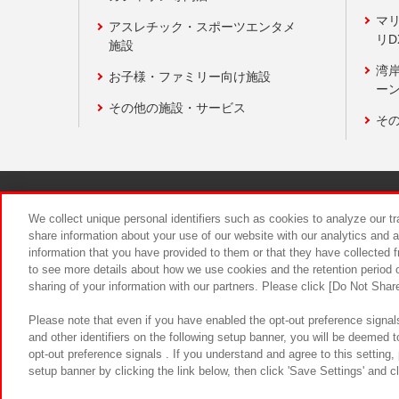
マ
アスレチック・スポーツエンタメ
リD
施設
湾
お子様・ファミリー向け施設
ーン
その他の施設・サービス
そ
関連会社
サステナビリティ
We collect unique personal identifiers such as cookies to analyze our t
share information about your use of our website with our analytics and 
information that you have provided to them or that they have collected f
食品のご提
to see more details about how we use cookies and the retention period o
sharing of your information with our partners. Please click [Do Not Shar
Please note that even if you have enabled the opt-out preference signals
and other identifiers on the following setup banner, you will be deemed 
opt-out preference signals . If you understand and agree to this setting
setup banner by clicking the link below, then click 'Save Settings' and c
©Bandai Namco Amusement Inc.
©Ba