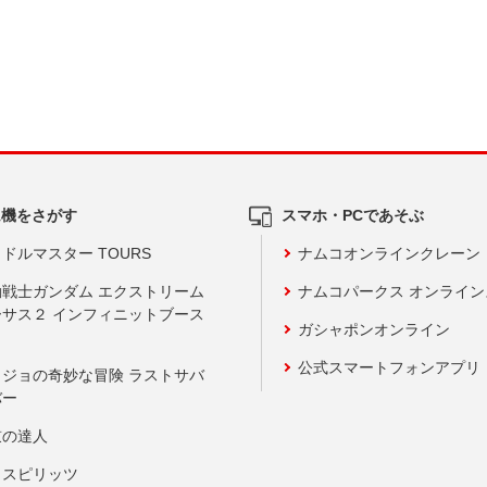
ム機をさがす
スマホ・PCであそぶ
ドルマスター TOURS
ナムコオンラインクレーン
動戦士ガンダム エクストリーム
ナムコパークス オンライ
ーサス２ インフィニットブース
ガシャポンオンライン
公式スマートフォンアプリ
ョジョの奇妙な冒険 ラストサバ
バー
鼓の達人
りスピリッツ