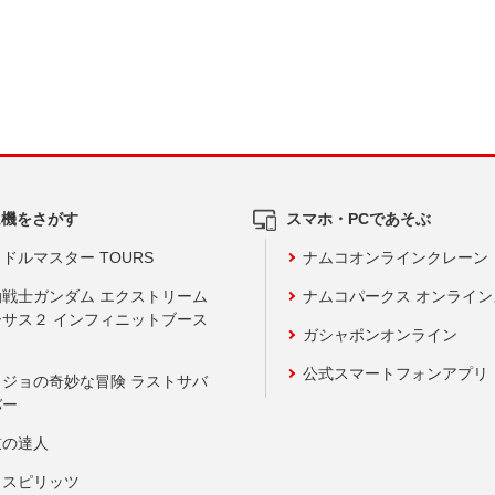
ム機をさがす
スマホ・PCであそぶ
ドルマスター TOURS
ナムコオンラインクレーン
動戦士ガンダム エクストリーム
ナムコパークス オンライ
ーサス２ インフィニットブース
ガシャポンオンライン
公式スマートフォンアプリ
ョジョの奇妙な冒険 ラストサバ
バー
鼓の達人
りスピリッツ