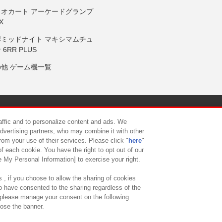
リオカート アーケードグランプ
X
岸ミッドナイト マキシマムチュ
 6RR PLUS
の他 ゲーム機一覧
サイトポリシー
プライバシーポリシー
ウェブアクセシビリティ方
raffic and to personalize content and ads. We
advertising partners, who may combine it with other
rom your use of their services. Please click "
here
"
供について
カスタマーハラスメント対応方針
よくあるご質問・
f each cookie. You have the right to opt out of our
e My Personal Information] to exercise your right.
 , if you choose to allow the sharing of cookies
to have consented to the sharing regardless of the
, please manage your consent on the following
lose the banner.
ndai Namco Amusement Lab Inc.
©Bandai Namco Experience Inc.
©HANAY