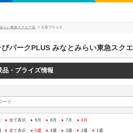
とみらい東急スクエア店
入荷プライズ
そびパークPLUS みなとみらい東急スク
景品・プライズ情報
月
全て表示
9月
8月
7月
6月
週
全て表示
5週
4週
3週
2週
1週