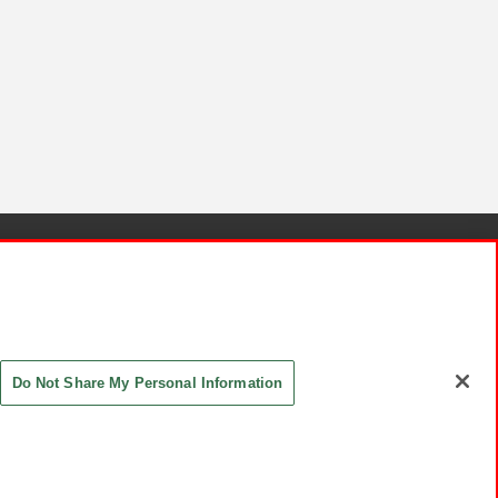
針と検証結果
お取引先さまとともに
お問い合わせ
Do Not Share My Personal Information
ASHIKI Co., Ltd. All Rights Reserved.