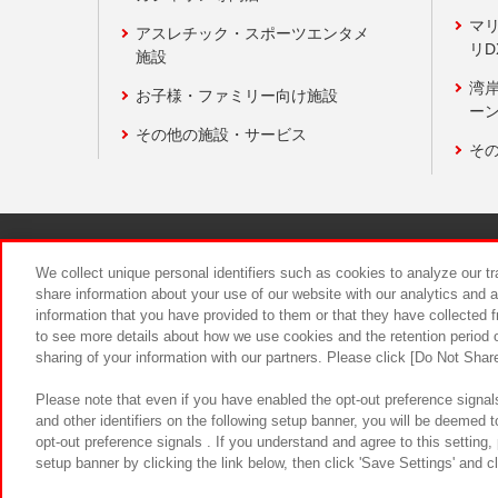
マ
アスレチック・スポーツエンタメ
リD
施設
湾
お子様・ファミリー向け施設
ーン
その他の施設・サービス
そ
関連会社
サステナビリティ
We collect unique personal identifiers such as cookies to analyze our t
share information about your use of our website with our analytics and 
information that you have provided to them or that they have collected f
食品のご提
to see more details about how we use cookies and the retention period o
sharing of your information with our partners. Please click [Do Not Shar
Please note that even if you have enabled the opt-out preference signals
and other identifiers on the following setup banner, you will be deemed 
opt-out preference signals . If you understand and agree to this setting
setup banner by clicking the link below, then click 'Save Settings' and c
©Bandai Namco Amusement Inc.
©Ba