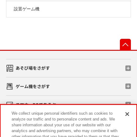
設置ゲーム機
先
あそび場をさがす
ゲーム機をさがす
スマホ・PCであそぶ
We collect unique personal identifiers such as cookies to
analyze our traffic and to personalize content and ads. We
イベント・キャンペーン
share information about your use of our website with our
analytics and advertising partners, who may combine it with
other information that you have provided to them or that they