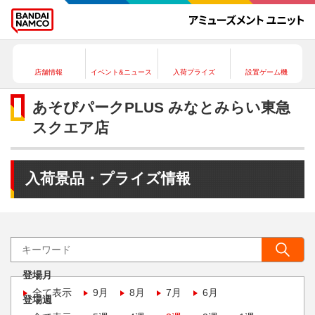
店舗情報
イベント&ニュース
入荷プライズ
設置ゲーム機
あそびパークPLUS みなとみらい東急
スクエア店
入荷景品・プライズ情報
登場月
全て表示
9月
8月
7月
6月
登場週