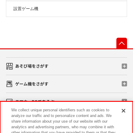
設置ゲーム機
先
あそび場をさがす
ゲーム機をさがす
スマホ・PCであそぶ
We collect unique personal identifiers such as cookies to
analyze our traffic and to personalize content and ads. We
イベント・キャンペーン
share information about your use of our website with our
analytics and advertising partners, who may combine it with
other information that you have provided to them or that they