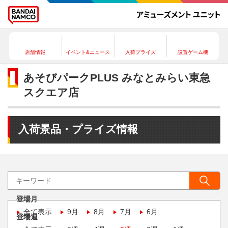
店舗情報
イベント&ニュース
入荷プライズ
設置ゲーム機
あそびパークPLUS みなとみらい東急
スクエア店
入荷景品・プライズ情報
登場月
全て表示
9月
8月
7月
6月
登場週