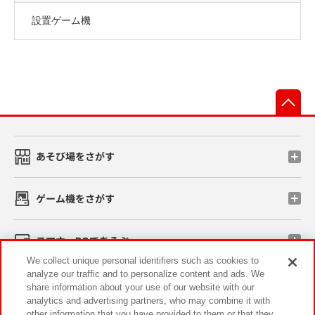
設置ゲーム機
先
あそび場をさがす
ゲーム機をさがす
スマホ・PCであそぶ
We collect unique personal identifiers such as cookies to
analyze our traffic and to personalize content and ads. We
イベント・キャンペーン
share information about your use of our website with our
analytics and advertising partners, who may combine it with
other information that you have provided to them or that they