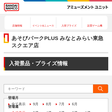
店舗情報
イベント&ニュース
入荷プライズ
設置ゲーム機
あそびパークPLUS みなとみらい東急
スクエア店
入荷景品・プライズ情報
登場月
全て表示
9月
8月
7月
6月
登場週