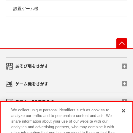
設置ゲーム機
先
あそび場をさがす
ゲーム機をさがす
スマホ・PCであそぶ
We collect unique personal identifiers such as cookies to
analyze our traffic and to personalize content and ads. We
イベント・キャンペーン
share information about your use of our website with our
analytics and advertising partners, who may combine it with
other information that you have provided to them or that they