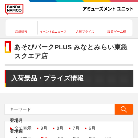
店舗情報
イベント&ニュース
入荷プライズ
設置ゲーム機
あそびパークPLUS みなとみらい東急
スクエア店
入荷景品・プライズ情報
登場月
全て表示
9月
8月
7月
6月
登場週