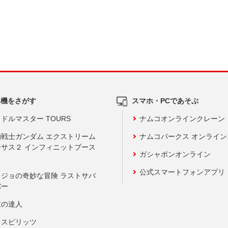
ム機をさがす
スマホ・PCであそぶ
ドルマスター TOURS
ナムコオンラインクレーン
動戦士ガンダム エクストリーム
ナムコパークス オンライ
ーサス２ インフィニットブース
ガシャポンオンライン
公式スマートフォンアプリ
ョジョの奇妙な冒険 ラストサバ
バー
鼓の達人
りスピリッツ