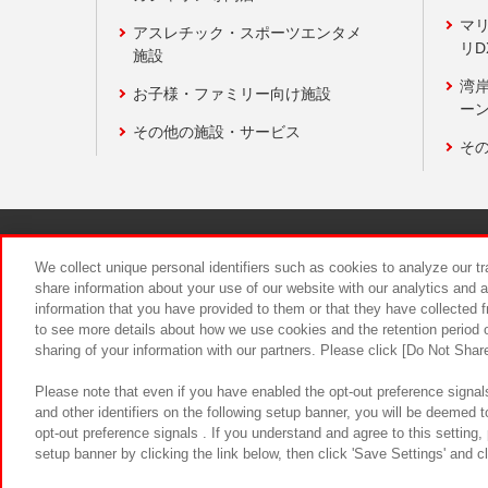
マ
アスレチック・スポーツエンタメ
リD
施設
湾
お子様・ファミリー向け施設
ーン
その他の施設・サービス
そ
関連会社
サステナビリティ
We collect unique personal identifiers such as cookies to analyze our t
share information about your use of our website with our analytics and 
information that you have provided to them or that they have collected f
食品のご提
to see more details about how we use cookies and the retention period o
sharing of your information with our partners. Please click [Do Not Shar
Please note that even if you have enabled the opt-out preference signals
and other identifiers on the following setup banner, you will be deemed 
opt-out preference signals . If you understand and agree to this setting
setup banner by clicking the link below, then click 'Save Settings' and c
©Bandai Namco Amusement Inc.
©Ba