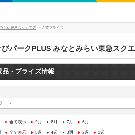
とみらい東急スクエア店
入荷プライズ
そびパークPLUS みなとみらい東急スク
景品・プライズ情報
月
全て表示
9月
8月
7月
6月
週
全て表示
5週
4週
3週
2週
1週