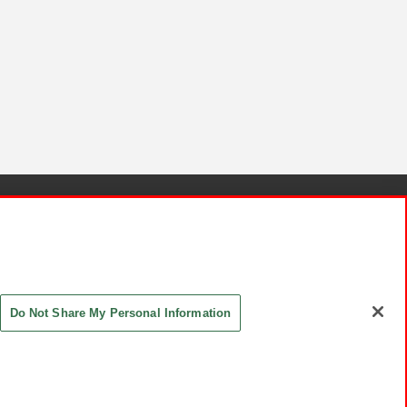
針と検証結果
お取引先さまとともに
お問い合わせ
Do Not Share My Personal Information
ASHIKI Co., Ltd. All Rights Reserved.