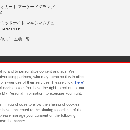
リオカート アーケードグランプ
X
岸ミッドナイト マキシマムチュ
 6RR PLUS
の他 ゲーム機一覧
サイトポリシー
プライバシーポリシー
ウェブアクセシビリティ方
raffic and to personalize content and ads. We
advertising partners, who may combine it with other
rom your use of their services. Please click "
here
"
供について
カスタマーハラスメント対応方針
よくあるご質問・
f each cookie. You have the right to opt out of our
e My Personal Information] to exercise your right.
 , if you choose to allow the sharing of cookies
to have consented to the sharing regardless of the
, please manage your consent on the following
lose the banner.
ndai Namco Amusement Lab Inc.
©Bandai Namco Experience Inc.
©HANAY