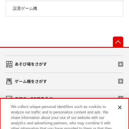
設置ゲーム機
先
あそび場をさがす
ゲーム機をさがす
スマホ・PCであそぶ
We collect unique personal identifiers such as cookies to
analyze our traffic and to personalize content and ads. We
イベント・キャンペーン
share information about your use of our website with our
analytics and advertising partners, who may combine it with
other information that you have provided to them or that they