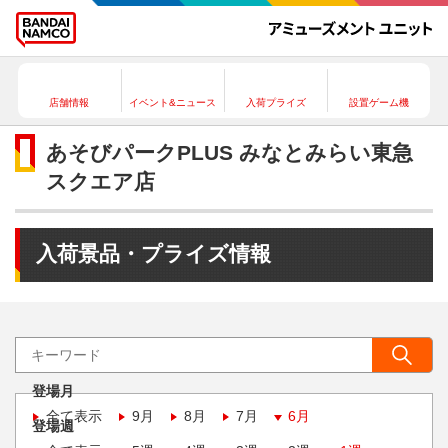
店舗情報
イベント&ニュース
入荷プライズ
設置ゲーム機
あそびパークPLUS みなとみらい東急
スクエア店
入荷景品・プライズ情報
登場月
全て表示
9月
8月
7月
6月
登場週