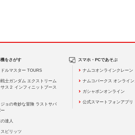
ム機をさがす
スマホ・PCであそぶ
ドルマスター TOURS
ナムコオンラインクレーン
動戦士ガンダム エクストリーム
ナムコパークス オンライ
ーサス２ インフィニットブース
ガシャポンオンライン
公式スマートフォンアプリ
ョジョの奇妙な冒険 ラストサバ
バー
鼓の達人
りスピリッツ