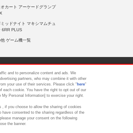
リオカート アーケードグランプ
X
岸ミッドナイト マキシマムチュ
 6RR PLUS
の他 ゲーム機一覧
サイトポリシー
プライバシーポリシー
ウェブアクセシビリティ方
raffic and to personalize content and ads. We
advertising partners, who may combine it with other
rom your use of their services. Please click "
here
"
供について
カスタマーハラスメント対応方針
よくあるご質問・
f each cookie. You have the right to opt out of our
e My Personal Information] to exercise your right.
 , if you choose to allow the sharing of cookies
to have consented to the sharing regardless of the
, please manage your consent on the following
lose the banner.
ndai Namco Amusement Lab Inc.
©Bandai Namco Experience Inc.
©HANAY