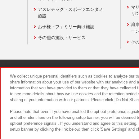
マ
アスレチック・スポーツエンタメ
リD
施設
湾
お子様・ファミリー向け施設
ーン
その他の施設・サービス
そ
関連会社
サステナビリティ
We collect unique personal identifiers such as cookies to analyze our t
share information about your use of our website with our analytics and 
information that you have provided to them or that they have collected f
食品のご提
to see more details about how we use cookies and the retention period o
sharing of your information with our partners. Please click [Do Not Shar
Please note that even if you have enabled the opt-out preference signals
and other identifiers on the following setup banner, you will be deemed 
opt-out preference signals . If you understand and agree to this setting
setup banner by clicking the link below, then click 'Save Settings' and c
©Bandai Namco Amusement Inc.
©Ba