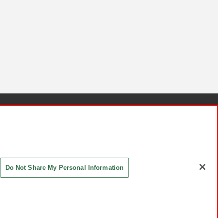
針と検証結果
お取引先さまとともに
お問い合わせ
Do Not Share My Personal Information
ASHIKI Co., Ltd. All Rights Reserved.