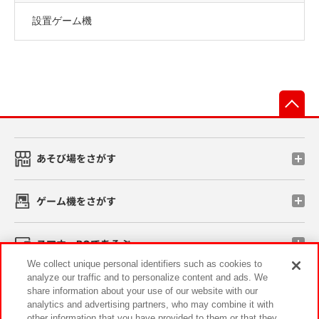
設置ゲーム機
先
あそび場をさがす
ゲーム機をさがす
スマホ・PCであそぶ
We collect unique personal identifiers such as cookies to
analyze our traffic and to personalize content and ads. We
イベント・キャンペーン
share information about your use of our website with our
analytics and advertising partners, who may combine it with
other information that you have provided to them or that they