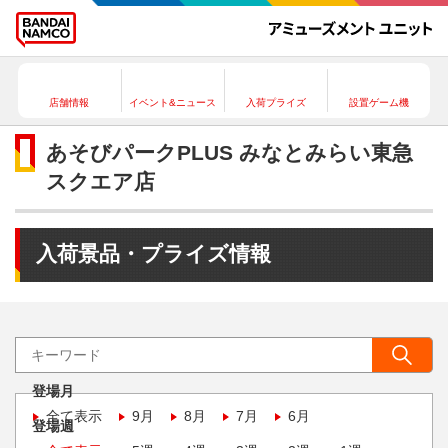
店舗情報
イベント&ニュース
入荷プライズ
設置ゲーム機
あそびパークPLUS みなとみらい東急
スクエア店
入荷景品・プライズ情報
登場月
全て表示
9月
8月
7月
6月
登場週