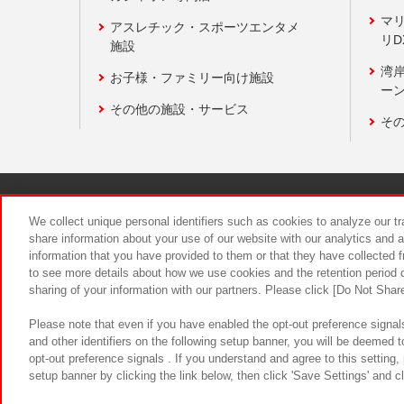
マ
アスレチック・スポーツエンタメ
リD
施設
湾
お子様・ファミリー向け施設
ーン
その他の施設・サービス
そ
関連会社
サステナビリティ
We collect unique personal identifiers such as cookies to analyze our t
share information about your use of our website with our analytics and 
information that you have provided to them or that they have collected f
食品のご提
to see more details about how we use cookies and the retention period o
sharing of your information with our partners. Please click [Do Not Shar
Please note that even if you have enabled the opt-out preference signals
and other identifiers on the following setup banner, you will be deemed 
opt-out preference signals . If you understand and agree to this setting
setup banner by clicking the link below, then click 'Save Settings' and c
©Bandai Namco Amusement Inc.
©Ba