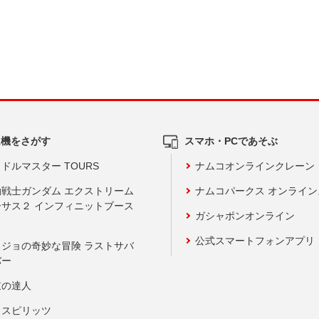
ム機をさがす
スマホ・PCであそぶ
ドルマスター TOURS
ナムコオンラインクレーン
動戦士ガンダム エクストリーム
ナムコパークス オンライ
ーサス２ インフィニットブース
ガシャポンオンライン
公式スマートフォンアプリ
ョジョの奇妙な冒険 ラストサバ
バー
鼓の達人
りスピリッツ