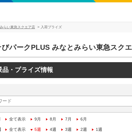
とみらい東急スクエア店
入荷プライズ
そびパークPLUS みなとみらい東急スク
景品・プライズ情報
月
全て表示
9月
8月
7月
6月
週
全て表示
5週
4週
3週
2週
1週