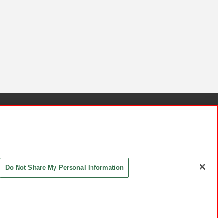
針と検証結果
お取引先さまとともに
お問い合わせ
Do Not Share My Personal Information
ASHIKI Co., Ltd. All Rights Reserved.