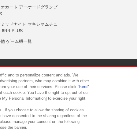
リオカート アーケードグランプ
X
岸ミッドナイト マキシマムチュ
 6RR PLUS
の他 ゲーム機一覧
サイトポリシー
プライバシーポリシー
ウェブアクセシビリティ方
raffic and to personalize content and ads. We
advertising partners, who may combine it with other
rom your use of their services. Please click "
here
"
供について
カスタマーハラスメント対応方針
よくあるご質問・
f each cookie. You have the right to opt out of our
e My Personal Information] to exercise your right.
 , if you choose to allow the sharing of cookies
to have consented to the sharing regardless of the
, please manage your consent on the following
lose the banner.
ndai Namco Amusement Lab Inc.
©Bandai Namco Experience Inc.
©HANAY