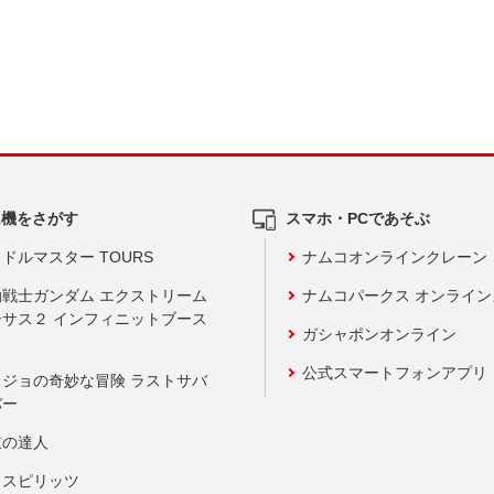
ム機をさがす
スマホ・PCであそぶ
ドルマスター TOURS
ナムコオンラインクレーン
動戦士ガンダム エクストリーム
ナムコパークス オンライ
ーサス２ インフィニットブース
ガシャポンオンライン
公式スマートフォンアプリ
ョジョの奇妙な冒険 ラストサバ
バー
鼓の達人
りスピリッツ