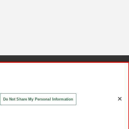
針と検証結果
お取引先さまとともに
お問い合わせ
Do Not Share My Personal Information
ASHIKI Co., Ltd. All Rights Reserved.