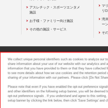
マ
アスレチック・スポーツエンタメ
リD
施設
湾
お子様・ファミリー向け施設
ーン
その他の施設・サービス
そ
関連会社
サステナビリティ
We collect unique personal identifiers such as cookies to analyze our t
share information about your use of our website with our analytics and 
information that you have provided to them or that they have collected f
食品のご提
to see more details about how we use cookies and the retention period o
sharing of your information with our partners. Please click [Do Not Shar
Please note that even if you have enabled the opt-out preference signals
and other identifiers on the following setup banner, you will be deemed 
opt-out preference signals . If you understand and agree to this setting
setup banner by clicking the link below, then click 'Save Settings' and c
©Bandai Namco Amusement Inc.
©Ba