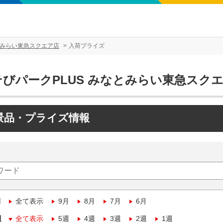
とみらい東急スクエア店
入荷プライズ
そびパークPLUS みなとみらい東急スク
景品・プライズ情報
月
全て表示
9月
8月
7月
6月
週
全て表示
5週
4週
3週
2週
1週