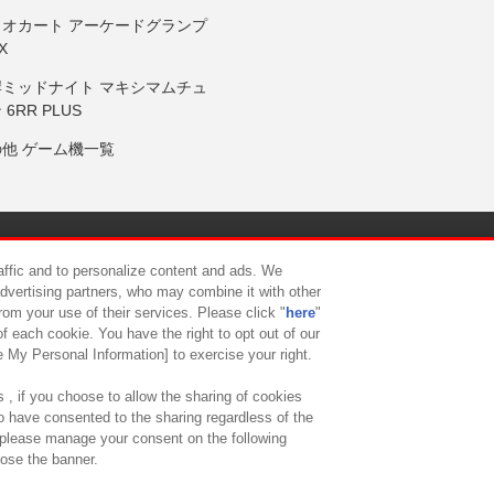
リオカート アーケードグランプ
X
岸ミッドナイト マキシマムチュ
 6RR PLUS
の他 ゲーム機一覧
サイトポリシー
プライバシーポリシー
ウェブアクセシビリティ方
raffic and to personalize content and ads. We
advertising partners, who may combine it with other
rom your use of their services. Please click "
here
"
供について
カスタマーハラスメント対応方針
よくあるご質問・
f each cookie. You have the right to opt out of our
e My Personal Information] to exercise your right.
 , if you choose to allow the sharing of cookies
to have consented to the sharing regardless of the
, please manage your consent on the following
lose the banner.
ndai Namco Amusement Lab Inc.
©Bandai Namco Experience Inc.
©HANAY