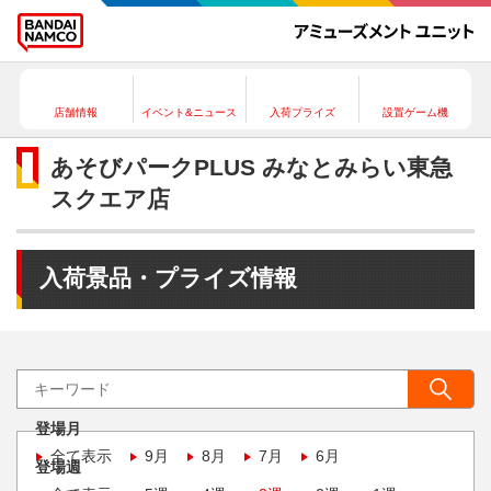
店舗情報
イベント&ニュース
入荷プライズ
設置ゲーム機
あそびパークPLUS みなとみらい東急
スクエア店
入荷景品・プライズ情報
登場月
全て表示
9月
8月
7月
6月
登場週