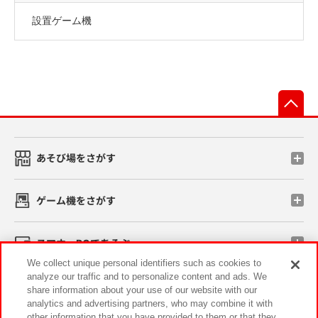
設置ゲーム機
先
あそび場をさがす
ゲーム機をさがす
スマホ・PCであそぶ
We collect unique personal identifiers such as cookies to
analyze our traffic and to personalize content and ads. We
イベント・キャンペーン
share information about your use of our website with our
analytics and advertising partners, who may combine it with
other information that you have provided to them or that they