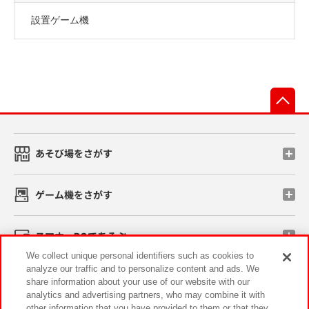
設置ゲーム機
先
あそび場をさがす
ゲーム機をさがす
スマホ・PCであそぶ
We collect unique personal identifiers such as cookies to
analyze our traffic and to personalize content and ads. We
イベント・キャンペーン
share information about your use of our website with our
analytics and advertising partners, who may combine it with
other information that you have provided to them or that they