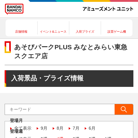
店舗情報
イベント&ニュース
入荷プライズ
設置ゲーム機
あそびパークPLUS みなとみらい東急
スクエア店
入荷景品・プライズ情報
登場月
全て表示
9月
8月
7月
6月
登場週