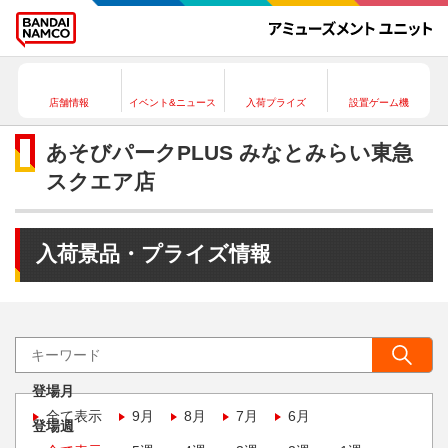
店舗情報
イベント&ニュース
入荷プライズ
設置ゲーム機
あそびパークPLUS みなとみらい東急
スクエア店
入荷景品・プライズ情報
登場月
全て表示
9月
8月
7月
6月
登場週