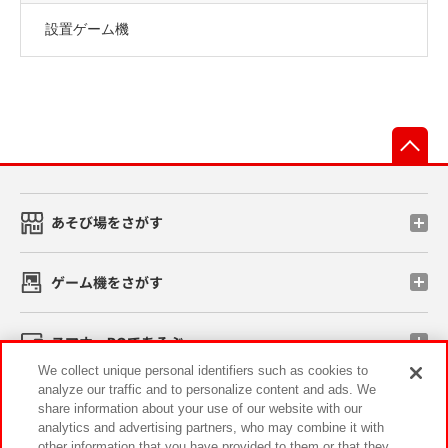
設置ゲーム機
先
あそび場をさがす
ゲーム機をさがす
スマホ・PCであそぶ
We collect unique personal identifiers such as cookies to
analyze our traffic and to personalize content and ads. We
イベント・キャンペーン
share information about your use of our website with our
analytics and advertising partners, who may combine it with
other information that you have provided to them or that they