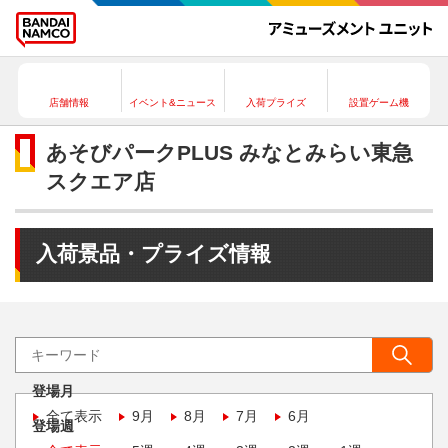
店舗情報
イベント&ニュース
入荷プライズ
設置ゲーム機
あそびパークPLUS みなとみらい東急
スクエア店
入荷景品・プライズ情報
登場月
全て表示
9月
8月
7月
6月
登場週