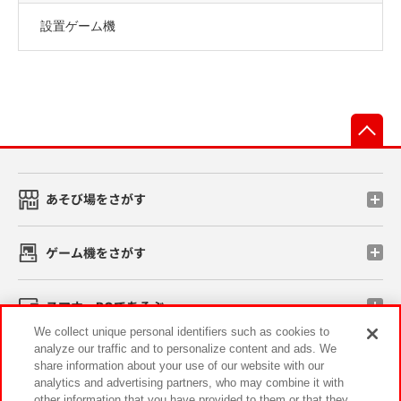
設置ゲーム機
先
あそび場をさがす
ゲーム機をさがす
スマホ・PCであそぶ
We collect unique personal identifiers such as cookies to
analyze our traffic and to personalize content and ads. We
イベント・キャンペーン
share information about your use of our website with our
analytics and advertising partners, who may combine it with
other information that you have provided to them or that they