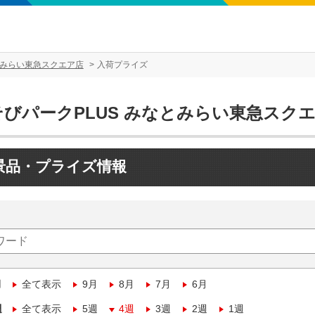
とみらい東急スクエア店
入荷プライズ
そびパークPLUS みなとみらい東急スク
景品・プライズ情報
月
全て表示
9月
8月
7月
6月
週
全て表示
5週
4週
3週
2週
1週