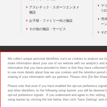
マ
アスレチック・スポーツエンタメ
リD
施設
湾
お子様・ファミリー向け施設
ーン
その他の施設・サービス
そ
関連会社
サステナビリティ
We collect unique personal identifiers such as cookies to analyze our t
share information about your use of our website with our analytics and 
information that you have provided to them or that they have collected f
食品のご提
to see more details about how we use cookies and the retention period o
sharing of your information with our partners. Please click [Do Not Shar
Please note that even if you have enabled the opt-out preference signals
and other identifiers on the following setup banner, you will be deemed 
opt-out preference signals . If you understand and agree to this setting
setup banner by clicking the link below, then click 'Save Settings' and c
©Bandai Namco Amusement Inc.
©Ba