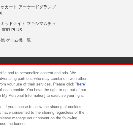
リオカート アーケードグランプ
X
岸ミッドナイト マキシマムチュ
 6RR PLUS
の他 ゲーム機一覧
サイトポリシー
プライバシーポリシー
ウェブアクセシビリティ方
raffic and to personalize content and ads. We
advertising partners, who may combine it with other
rom your use of their services. Please click "
here
"
供について
カスタマーハラスメント対応方針
よくあるご質問・
f each cookie. You have the right to opt out of our
e My Personal Information] to exercise your right.
 , if you choose to allow the sharing of cookies
to have consented to the sharing regardless of the
, please manage your consent on the following
lose the banner.
ndai Namco Amusement Lab Inc.
©Bandai Namco Experience Inc.
©HANAY