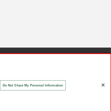
針と検証結果
お取引先さまとともに
お問い合わせ
Do Not Share My Personal Information
ASHIKI Co., Ltd. All Rights Reserved.