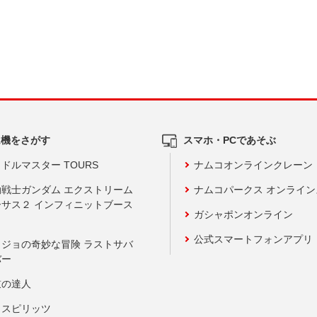
ム機をさがす
スマホ・PCであそぶ
ドルマスター TOURS
ナムコオンラインクレーン
動戦士ガンダム エクストリーム
ナムコパークス オンライ
ーサス２ インフィニットブース
ガシャポンオンライン
公式スマートフォンアプリ
ョジョの奇妙な冒険 ラストサバ
バー
鼓の達人
りスピリッツ