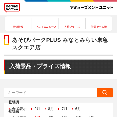
店舗情報
イベント&ニュース
入荷プライズ
設置ゲーム機
あそびパークPLUS みなとみらい東急
スクエア店
入荷景品・プライズ情報
登場月
全て表示
9月
8月
7月
6月
登場週