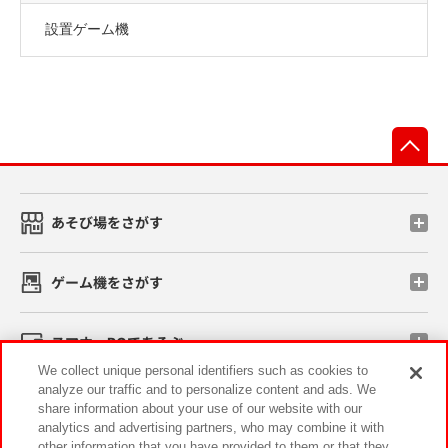
設置ゲーム機
先
あそび場をさがす
ゲーム機をさがす
スマホ・PCであそぶ
We collect unique personal identifiers such as cookies to
analyze our traffic and to personalize content and ads. We
イベント・キャンペーン
share information about your use of our website with our
analytics and advertising partners, who may combine it with
other information that you have provided to them or that they