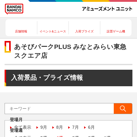
店舗情報
イベント&ニュース
入荷プライズ
設置ゲーム機
あそびパークPLUS みなとみらい東急
スクエア店
入荷景品・プライズ情報
登場月
全て表示
9月
8月
7月
6月
登場週