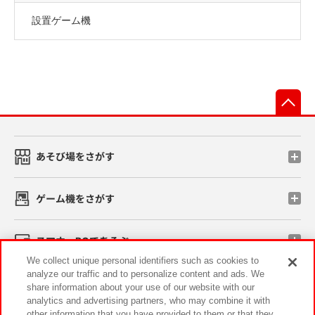
設置ゲーム機
先
あそび場をさがす
ゲーム機をさがす
スマホ・PCであそぶ
We collect unique personal identifiers such as cookies to
analyze our traffic and to personalize content and ads. We
イベント・キャンペーン
share information about your use of our website with our
analytics and advertising partners, who may combine it with
other information that you have provided to them or that they