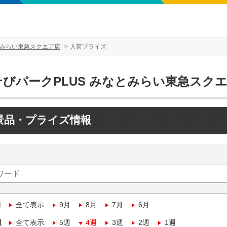
とみらい東急スクエア店
入荷プライズ
そびパークPLUS みなとみらい東急スク
景品・プライズ情報
月
全て表示
9月
8月
7月
6月
週
全て表示
5週
4週
3週
2週
1週