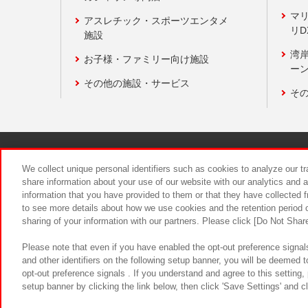
マ
アスレチック・スポーツエンタメ
リD
施設
湾
お子様・ファミリー向け施設
ーン
その他の施設・サービス
そ
関連会社
サステナビリティ
We collect unique personal identifiers such as cookies to analyze our t
share information about your use of our website with our analytics and 
information that you have provided to them or that they have collected f
食品のご提
to see more details about how we use cookies and the retention period o
sharing of your information with our partners. Please click [Do Not Shar
Please note that even if you have enabled the opt-out preference signals
and other identifiers on the following setup banner, you will be deemed 
opt-out preference signals . If you understand and agree to this setting
setup banner by clicking the link below, then click 'Save Settings' and c
©Bandai Namco Amusement Inc.
©Ba