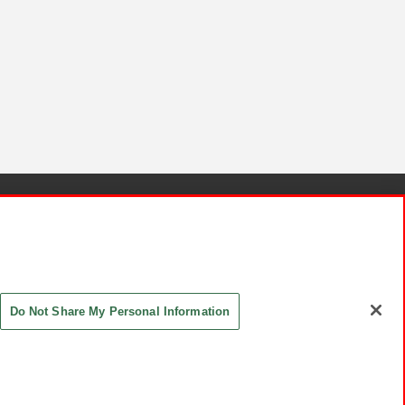
針と検証結果
お取引先さまとともに
お問い合わせ
Do Not Share My Personal Information
ASHIKI Co., Ltd. All Rights Reserved.