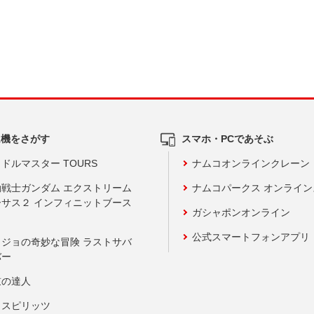
ム機をさがす
スマホ・PCであそぶ
ドルマスター TOURS
ナムコオンラインクレーン
動戦士ガンダム エクストリーム
ナムコパークス オンライ
ーサス２ インフィニットブース
ガシャポンオンライン
公式スマートフォンアプリ
ョジョの奇妙な冒険 ラストサバ
バー
鼓の達人
りスピリッツ