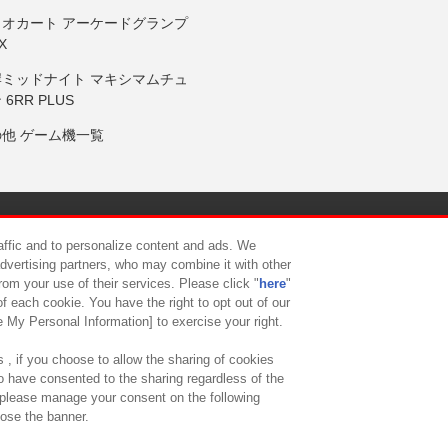
リオカート アーケードグランプ
X
岸ミッドナイト マキシマムチュ
 6RR PLUS
の他 ゲーム機一覧
サイトポリシー
プライバシーポリシー
ウェブアクセシビリティ方
raffic and to personalize content and ads. We
advertising partners, who may combine it with other
rom your use of their services. Please click "
here
"
供について
カスタマーハラスメント対応方針
よくあるご質問・
f each cookie. You have the right to opt out of our
e My Personal Information] to exercise your right.
 , if you choose to allow the sharing of cookies
to have consented to the sharing regardless of the
, please manage your consent on the following
lose the banner.
ndai Namco Amusement Lab Inc.
©Bandai Namco Experience Inc.
©HANAY