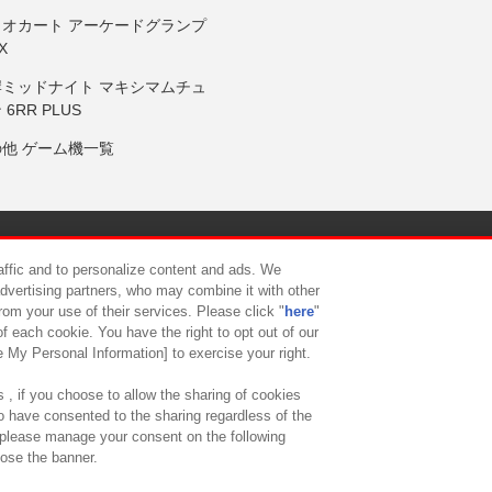
リオカート アーケードグランプ
X
岸ミッドナイト マキシマムチュ
 6RR PLUS
の他 ゲーム機一覧
サイトポリシー
プライバシーポリシー
ウェブアクセシビリティ方
raffic and to personalize content and ads. We
advertising partners, who may combine it with other
rom your use of their services. Please click "
here
"
供について
カスタマーハラスメント対応方針
よくあるご質問・
f each cookie. You have the right to opt out of our
e My Personal Information] to exercise your right.
 , if you choose to allow the sharing of cookies
to have consented to the sharing regardless of the
, please manage your consent on the following
lose the banner.
ndai Namco Amusement Lab Inc.
©Bandai Namco Experience Inc.
©HANAY