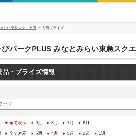
とみらい東急スクエア店
入荷プライズ
そびパークPLUS みなとみらい東急スク
景品・プライズ情報
月
全て表示
9月
8月
7月
6月
週
全て表示
5週
4週
3週
2週
1週