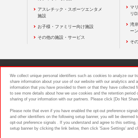
マ
アスレチック・スポーツエンタメ
リD
施設
湾
お子様・ファミリー向け施設
ーン
その他の施設・サービス
そ
関連会社
サステナビリティ
We collect unique personal identifiers such as cookies to analyze our t
share information about your use of our website with our analytics and 
information that you have provided to them or that they have collected f
食品のご提
to see more details about how we use cookies and the retention period o
sharing of your information with our partners. Please click [Do Not Shar
Please note that even if you have enabled the opt-out preference signals
and other identifiers on the following setup banner, you will be deemed 
opt-out preference signals . If you understand and agree to this setting
setup banner by clicking the link below, then click 'Save Settings' and c
©Bandai Namco Amusement Inc.
©Ba