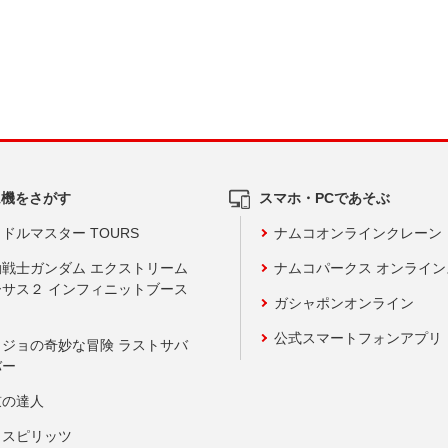
ム機をさがす
スマホ・PCであそぶ
ドルマスター TOURS
ナムコオンラインクレーン
動戦士ガンダム エクストリーム
ナムコパークス オンライ
ーサス２ インフィニットブース
ガシャポンオンライン
公式スマートフォンアプリ
ョジョの奇妙な冒険 ラストサバ
バー
鼓の達人
りスピリッツ