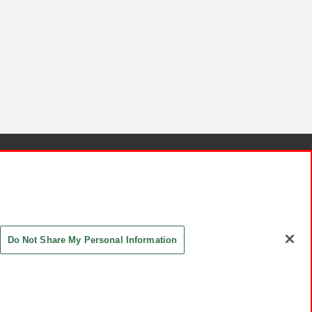
針と検証結果
お取引先さまとともに
お問い合わせ
Do Not Share My Personal Information
ASHIKI Co., Ltd. All Rights Reserved.