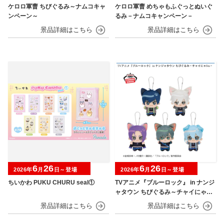
ケロロ軍曹 ちびぐるみ～ナムコキャ
ケロロ軍曹 めちゃもふぐっとぬいぐ
ンペーン～
るみ－ナムコキャンペーン－
6
26
6
26
2026年
月
日～登場
2026年
月
日～登場
ちいかわ PUKU CHURU seal①
TVアニメ『ブルーロック』 in ナンジ
ャタウン ちびぐるみ～チャイにゃFe
s～