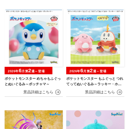
6
2
6
2
2026年
月第
週～登場
2026年
月第
週～登場
ポケットモンスター めちゃもふぐっ
ポケットモンスター もふぐっと つれ
とぬいぐるみ～ポッチャマ～
てってぬいぐるみ～ラッキー・ホゲ
ータ～