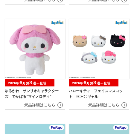
6
3
6
3
2026年
月第
週～登場
2026年
月第
週～登場
ゆるかわ サンリオキャラクター
ハローキティ フェイスマスコッ
ズ でかぱる“マイメロディ”
ト ×〇×〇ギャル