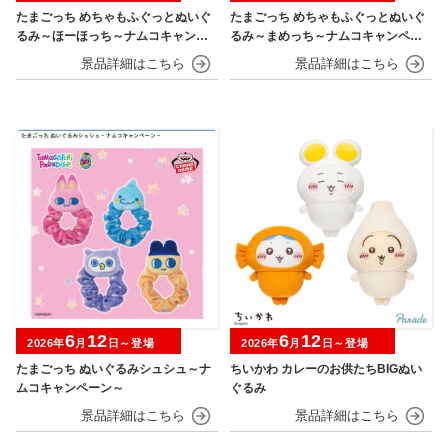
たまごっち めちゃもふぐっとぬいぐ
たまごっち めちゃもふぐっとぬいぐ
るみ～ほーほっち～ナムコキャンペ
るみ～まめっち～ナムコキャンペー
ーン
ン
6
12
6
12
2026年
月
日～登場
2026年
月
日～登場
たまごっち ぬいぐるみシュシュ～ナ
ちいかわ カレーのお供たちBIGぬい
ムコキャンペーン～
ぐるみ