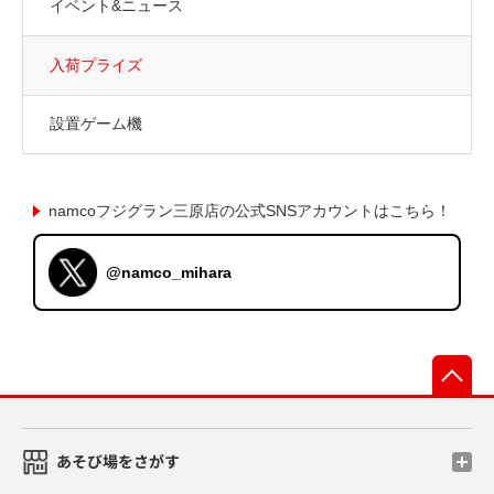
イベント&ニュース
入荷プライズ
設置ゲーム機
namcoフジグラン三原店の公式SNSアカウントはこちら！
@namco_mihara
先
あそび場をさがす