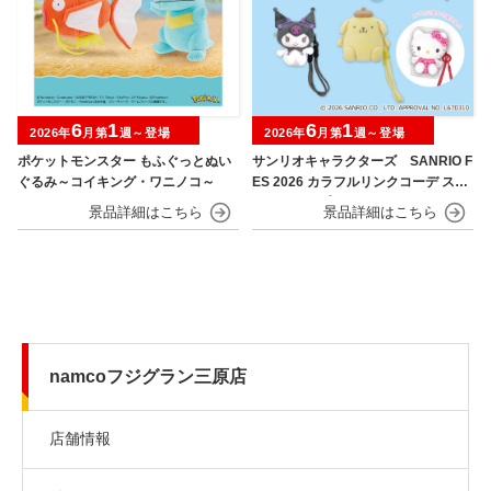
6
1
6
1
2026年
月第
週～登場
2026年
月第
週～登場
ポケットモンスター もふぐっとぬい
サンリオキャラクターズ SANRIO F
ぐるみ～コイキング・ワニノコ～
ES 2026 カラフルリンクコーデ スマ
ホストラップ
namcoフジグラン三原店
店舗情報