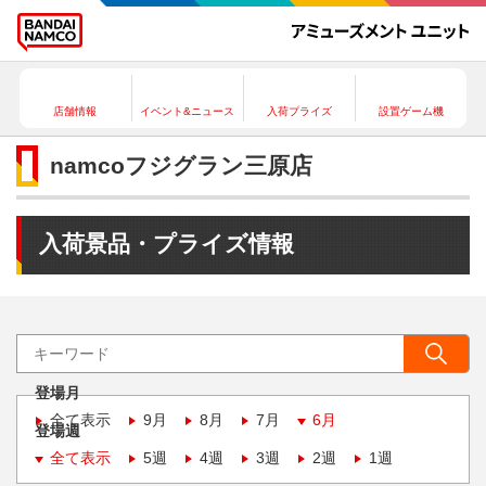
店舗情報
イベント&ニュース
入荷プライズ
設置ゲーム機
namcoフジグラン三原店
入荷景品・プライズ情報
登場月
全て表示
9月
8月
7月
6月
登場週
全て表示
5週
4週
3週
2週
1週