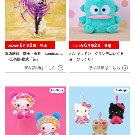
6
2
6
2
2026年
月第
週～登場
2026年
月第
週～登場
呪術廻戦 懐玉・玉折 Luminasta
ハンギョドン グランデぬいぐる
‐五条悟‐虚式「茈」
み びっくり！