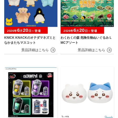
6
20
6
20
2026年
月
日～登場
2026年
月
日～登場
KNICK KNACKのオテダマネズミと
わくわくの森 危険生物ぬいぐるみ L
なかまたちマスコット
MCアソート