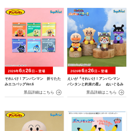
6
26
6
26
2026年
月
日～登場
2026年
月
日～登場
それいけ！アンパンマン 折りたた
えいが『それいけ！アンパンマン
みエコバッグVer.6
パンタンと約束の星』 ぬいぐるみ