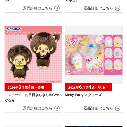
GJ
ィギュア
6
4
6
4
2026年
月第
週～登場
2026年
月第
週～登場
モンチッチ お目目きらきらBIGぬい
Melty Party スクイーズ
ぐるみ