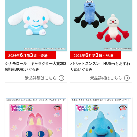
6
3
6
3
2026年
月第
週～登場
2026年
月第
週～登場
シナモロール キャラクター大賞202
パペットスンスン HUGっとおすわ
6超超BIGぬいぐるみ
りぬいぐるみ