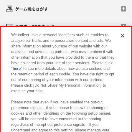
ゲーム機をさがす
スマホ・PCであそぶ
We collect unique personal identifiers such as cookies to
analyze our traffic and to personalize content and ads. We
イベント・キャンペーン
share information about your use of our website with our
analytics and advertising partners, who may combine it with
other information that you have provided to them or that they
have collected from your use of their services. Please click
"
here
" to see more details about how we use cookies and
関連会社
サステナビリティ
サイトポリシー
the retention period of each cookie. You have the right to opt
out of our sharing of your information with our partners.
プライバシーポリシー
ウェブアクセシビリティ方針と検証結果
Please click [Do Not Share My Personal Information] to
exercise your right.
お取引先さまとともに
食品のご提供について
カスタマーハラスメント対応方針
よくあるご質問・お問い合わせ
Please note that even if you have enabled the opt-out
preference signals , if you choose to allow the sharing of
cookies and other identifiers on the following setup banner,
you will be deemed to have consented to the sharing
regardless of the opt-out preference signals . If you
understand and agree to this setting, please manage your