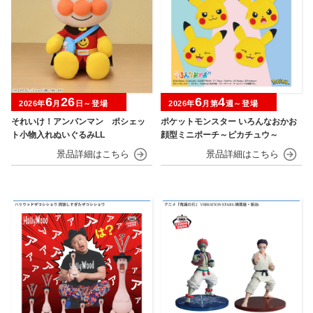
6
26
6
4
2026年
月
日～登場
2026年
月第
週～登場
それいけ！アンパンマン ポシェッ
ポケットモンスター いろんなおかお
ト小物入れぬいぐるみLL
顔型ミニポーチ～ピカチュウ～