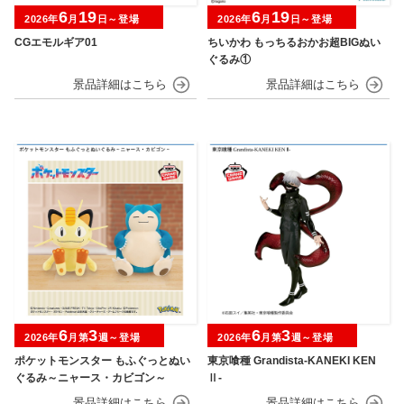
6
19
6
19
2026年
月
日～登場
2026年
月
日～登場
CGエモルギア01
ちいかわ もっちるおかお超BIGぬい
ぐるみ①
6
3
6
3
2026年
月第
週～登場
2026年
月第
週～登場
ポケットモンスター もふぐっとぬい
東京喰種 Grandista-KANEKI KEN
ぐるみ～ニャース・カビゴン～
Ⅱ-