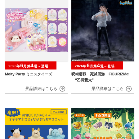
6
4
6
4
2026年
月第
週～登場
2026年
月第
週～登場
Melty Party ミニスクイーズ
呪術廻戦 死滅回游 FIGURIZMα
“乙骨憂太”