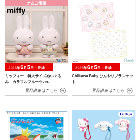
6
5
6
5
2026年
月
日～登場
2026年
月
日～登場
ミッフィー 特大サイズぬいぐる
Chiikawa Baby ひんやりブランケッ
み カラフルフルーツver.
ト