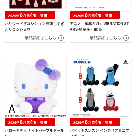
6
4
6
4
2026年
月第
週～登場
2026年
月第
週～登場
ハリウッドザコシショウ 誇張しすぎ
アニメ「鬼滅の刃」 VIBRATION ST
たザコシショウ
ARS-猗窩座・狛治-
6
4
6
4
2026年
月第
週～登場
2026年
月第
週～登場
ハローキティ ナイトパープルドール
パペットスンスン インテリアミニフ