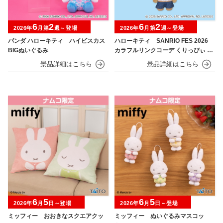
6
2
6
2
2026年
月第
週～登場
2026年
月第
週～登場
パンダ ハローキティ ハイビスカス
ハローキティ SANRIO FES 2026
BIGぬいぐるみ
カラフルリンクコーデ くりっぴぃ ぬ
いぐるみ
6
5
6
5
2026年
月
日～登場
2026年
月
日～登場
ミッフィー おおきなスクエアクッ
ミッフィー ぬいぐるみマスコッ